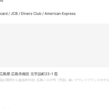
ed
rcard / JCB / Diners Club / American Express
2 広島県 広島市南区 元宇品町23-1
品口電停から徒歩約15分, 広島バス21号（宇品）線／グランドプリンスホテ