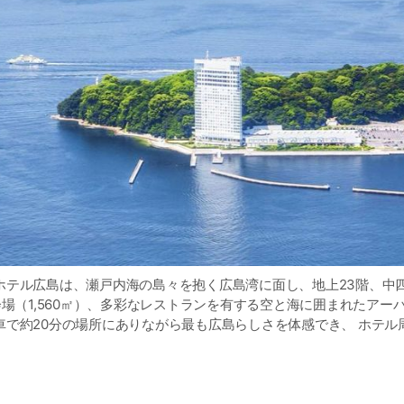
ホテル広島は、瀬戸内海の島々を抱く広島湾に面し、地上23階、中
会場（1,560㎡）、多彩なレストランを有する空と海に囲まれたアー
車で約20分の場所にありながら最も広島らしさを体感でき、 ホテル
戸内海・宮島・江田島・呉など）も多く点在します。県外からお越
とのつなぎ（拠点）となるホテルです。