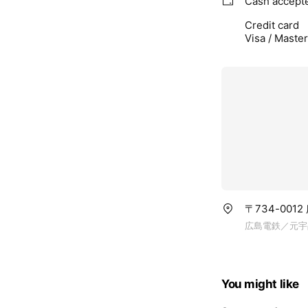
Cash accept
Credit card
Visa / Maste
〒734-001
広島電鉄／元宇
You might like