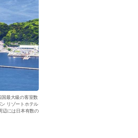
四国最大級の客室数
バン リゾートホテル
周辺には日本有数の
しのお客さまにとっ