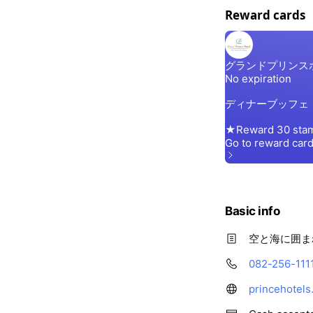
Reward cards
Basic info
空と海に囲ま
082-256-111
princehotels