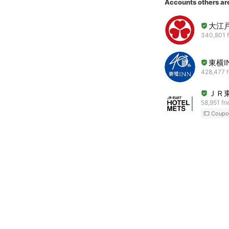
Accounts others ar
大江
340,801 f
東横I
428,477 f
ＪＲ
58,951 fr
Coupo