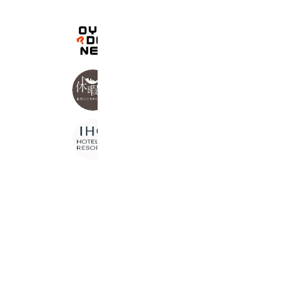
O!YA?DO!NET お宿ねっと
21,306 friends
休暇村【公式】 自然にときめくリゾ
88,717 friends
IHG Hotels & Resorts
4,094,621 friends