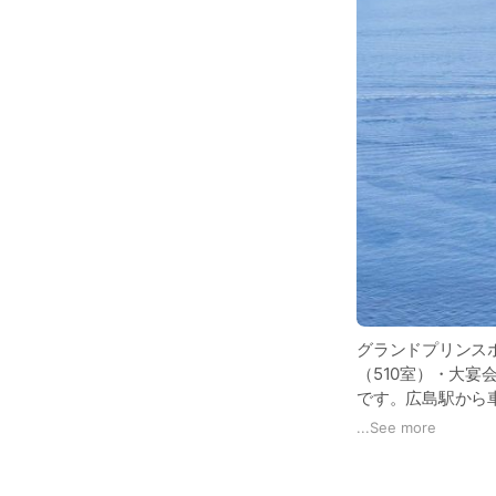
グランドプリンス
（510室）・大宴
です。広島駅から
観光スポット（瀬
...
See more
て、瀬戸内海観光