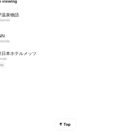
e viewing
戸温泉物語
riends
NN
riends
東日本ホテルメッツ
iends
ns
Top