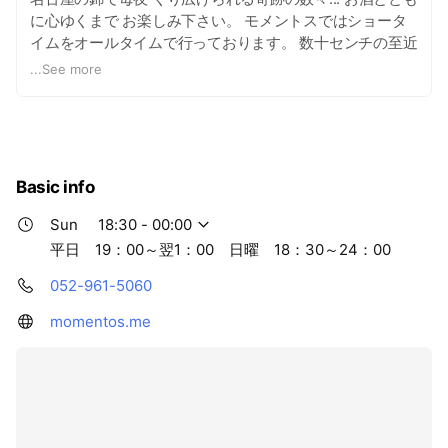
に心ゆくまで お楽しみ下さい。 モメントスではショータ
イムをオールタイムで行っております。 数十センチの至近
距離で奇跡がご覧になれます。 また、貸切パーティーも承
...
See more
ります。 忘年会、社内パーティー、バースデイパーティ
ー、結婚式の2次会などにお使いいただけます。 マジシャ
ンの、イベントへの派遣も行っております。
Basic info
Sun
18:30 - 00:00
平日 19：00～翌1：00 日曜 18：30～24：00
052-961-5060
momentos.me