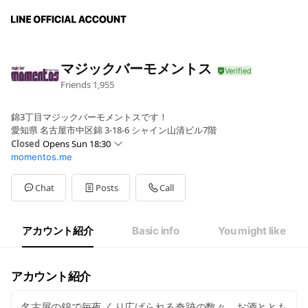
マジックバーモメントス
Friends
1,955
錦3丁目マジックバーモメントスです！
愛知県 名古屋市中区錦 3-18-6 シャイン山清ビル7階
Closed
Opens Sun 18:30
momentos.me
Sun
18:30 - :00
Mon
19:00 - 01:00
Tue
19: - 01:
Chat
Posts
Call
Wed
19: - 01:
Thu
19: - 01:
Fri
19: - 01:
アカウント紹介
Basic info
You might like
Sat
19: - 01:
平日 19：00～翌1：00 日曜 18：30～24：00
アカウント紹介
名古屋の錦で毎夜 くり広げられる奇跡の数々... お酒ととも