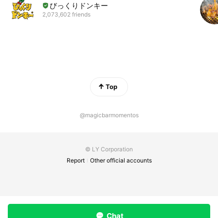
びっくりドンキー
2,073,602 friends
Top
@magicbarmomentos
© LY Corporation
Report
Other official accounts
Chat