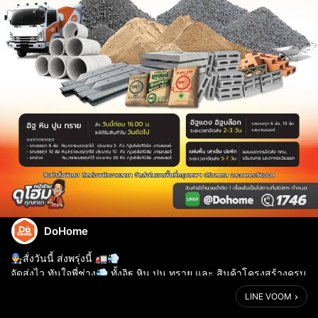
DoHome
👨‍🔧สั่งวันนี้ ส่งพรุ่งนี้ 🚛💨
จัดส่งไว ทันใจพี่ช่าง💨 ทั้งอิฐ หิน ปูน ทราย และ สินค้าโครงสร้างครบ
ครัน🧱🏗️
LINE VOOM
.
🧱 กลุ่มสินค้า อิฐ หิน ปูน ทราย สั่งก่อนเวลา 16:00 น. ของวัน รับ