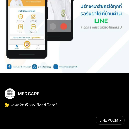
MEDCARE
🌟 แนะนำบริการ "MedCare"
ปรึกษาเภสัชออนไลน์ ฟรี! 🧑🏻‍⚕️
LINE VOOM
พร้อมรับยาสะดวกสบายได้ที่บ้าน 🏠🛵