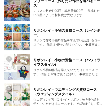
フリーコース（作りたい作品を選べるコー
書） 発行（マカナアロハより発行手数料3,000
ス）
円） 更に、インストラクターとして活動したい方
2015年 10月 リボンアクセサリー【レインボー】スキルイ
レッスン料金1100円・教材費1020円～ 作成した
はモアナコアへサティフィケートの申請が必要
ンストラクター認定
い作品によって材料費は異なります。
（別途20万円） 通信講座も行っております。
2016年 2月 アトリエリボン【プチリボンクチュールコー
ス】ディプロマ 取得
リボンレイ・小物の資格コース（レインボ
ー）
2016年 3月 モアナコア発行 シルバーランクサティフィケ
リボンで作る小物11作品を学んでいただけるコー
ート取得
スです。 作品はHPをご覧ください。 ◆教室また
は通信講座どちらでも可能です◆ ◆費用：1作品
5000円（税込）合計55000円 (講習費・材料費・
2016年 9月 モアナコア発行 ゴールドランクサティフィケ
マカナアロハオリジナルレシピ・通信の方は送料
リボンレイ・小物の資格コース（ハワイラ
ート取得
込み）
イフスタイル）
リボン小物10作品を学んでいただけるコースで
2018年 11月 coco bijou（ココビジュー）認定取得
す。 作品はHPをご覧ください。 ◆教室または通
信講座どちらでも可能です◆ ◆費用：1作品
2018年 11月 UN-DECORロゼット認定取得
5,900円(キット・マカナアロハオリジナルレシ
ピ・通信の方は送料込み） 合計59,000円 お支
リボンレイ・ウエディングの資格コース
2018年 12月 In The Garden 認定取得
払は、一括または、分割の場合はクレジット決済
（ウエディングスタイル）
をご利用ください。分割で振込みも可能です。 通
ウエディングリボンレイ・リボン小物を9作品を
学レッスンはご相談。
2019年 6月 ファブリックデコレ 認定取得
学んでいただけるコースです。 作品はHPをご覧