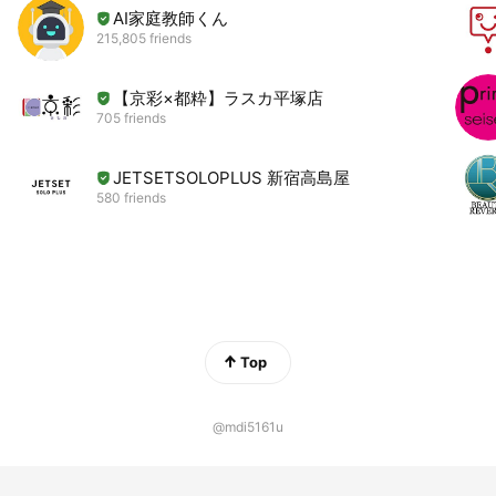
2015年8月 ケノコトに掲載（イオンカルチャー海老名店でのレ
AI家庭教師くん
ッスン風景）
215,805 friends
2015年9月 神奈川県のママのためのおけいこ情報サイト
【京彩×都粋】ラスカ平塚店
MAMAstyle(ママスタイル)掲載
705 friends
2015年10月 湘南子育てライフ2015年秋号掲載
JETSETSOLOPLUS 新宿高島屋
580 friends
2016年12月 12/15発売 ブティック社【手作り・雑貨&クラフ
トフェア】掲載
2017年5月26日 じゃらん家族旅行 関東東北版 掲載
2017年8月21日 女性向け趣味サイト「Syumily」地域のお出
かけ情報「PLACEHUB」にインタビュー記事が掲載
Top
2018年6月28日「湘南スタイル」教室情報掲載
@mdi5161u