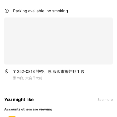
2020年 10月 オリジナル ファブリボンドーナッツチャー
Parking available, no smoking
ム開講
2020年 11月 PBアカデミーレジンフラワー講座認定取得
2020年 11月 sunset ocean 認定取得
2020年 11月 ミリオンキャット認定取得
2021年 2月 フアレ～火を使わないキャンドル～認定取得
〒252-0813 神奈川県 藤沢市亀井野 1
2021年 5月 オリジナル ファブリックデコレーション開講
湘南台, 六会日大前
【メディア関係】
2014年7月 あさひ新聞めざましタイムズ掲載
You might like
See more
2015年4月 じゃらんネットあそび体験予約に掲載開始
Accounts others are viewing