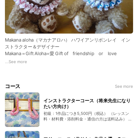
Makana aloha（マカナアロハ） ハワイアンリボンレイ イン
ストラクター＆デザイナー
Makana＝Gift Aloha=愛 Gift of friendship or love
友情または愛の贈り物 愛や友情をいっぱい与えられる場所に
...
See more
なるように 生徒さんが温かい気持ちになるような そんな願い
をこめて頂き、モアナコアYoshimi先生よりハワイアンネーム
を頂きました。
コース
See more
2013年 4月 モアナコア 公認インストラクター認定
インストラクターコース（将来先生になり
たい方向け）
初級：1作品につき5,500円（税込） （レッスン
モアナコア ディプロマ・サティフィケート 取得
料・材料費・添削料金・通信の方は送料込み） 初
級 12作品・中級12作品・上級12作品・卒業作品
リボンレイ創始者 ウイ、キャロル・ミト公認インストラクタ
1点以上（作成する作品は下記をご覧ください）
ー認定
全て修了後 ディプロマ（卒業証