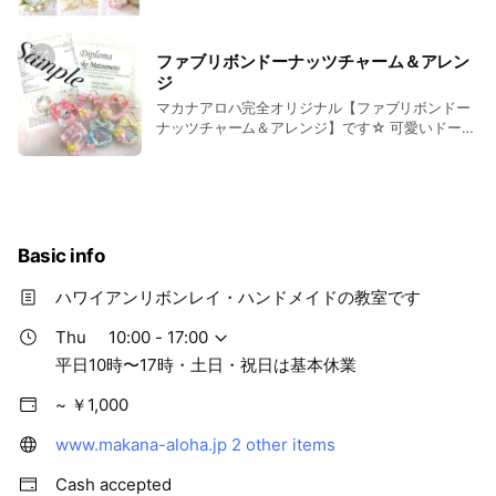
ください。 ◆教室または通信講座どちらでも可能
2019年 6月 stellaミリンバングル 認定取得
です◆ ◆費用：1作品5,500円（税込） (講習費・
材料費・マカナアロハオリジナルレシピ・通信の
ファブリボンドーナッツチャーム＆アレン
方は送料込み） 合計49,500円（税込）
2019年 7月 ポコッチェリ リボンリース認定
ジ
マカナアロハ完全オリジナル【ファブリボンドー
2019年 9月 ハーバリウムアクセサリー 認定取得
ナッツチャーム＆アレンジ】です☆ 可愛いドーナ
ッツの形のチャームには、 ◆ファブリック（布）
◆リボンレイパーツ ◆飾りリボン（布で作るリボ
2019年 9月 BIVILAVELハーバリウム 認定取得
ンを含む） の3種類の手法を取り入れた新しい手
法のチャームです☆ 更に、アレンジでは、「マタ
2019年 10月 ハーバリウムボールペン 認定取得
ニティマーク」「アマビエ」「お名前」「ハワイ
アン柄」を入れる事が出来るチャームになってい
Basic info
ます♪ ◆フリーレッスン： 2個で4000円（講習
2019年 11月 アトリエリボンサティフィケート取得
費・材料費） 趣味で楽しみながらお作りいただけ
ハワイアンリボンレイ・ハンドメイドの教室です
るコースです 。 講習費：4000円（2個作成） ◆
2020年 1月 PBアカデミーアクセサリー講座認定取得
認定講座（ドーナッツチャームのみ） 講習費：
Thu
10:00 - 17:00
10000円 ◆認定講座（アレンジ付き） 講習費：
平日10時〜17時・土日・祝日は基本休業
15000円 詳細はHPをご覧ください。
2020年 5月 オリジナル ハーバリウムボールペン認定講座
開講
~ ￥1,000
2020年5月シュコレココ リボンリース認定
www.makana-aloha.jp
2 other items
Cash accepted
2020年 7月 PBアカデミーハーバリウム講座認定取得