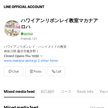
ハワイアンリボンレイ教室マカナア
ロハ
Friends
121
ハワイアンリボンレイ・ハンドメイドの教室
神奈川県 藤沢市亀井野 1
Closed
Opens Thu 10:00
www.makana-aloha.jp
2 other items
Sun
Closed
Mon
10:00 - 17:00
Tue
10:00 - 17:00
Chat
Posts
Call
Wed
10:00 - 17:00
Thu
10:00 - 17:00
Fri
10:00 - 17:00
Sat
Closed
Mixed media feed
自己紹介
コース
Basic info
You m
平日10時〜17時・土日・祝日は基本休業
Mixed media feed
See more