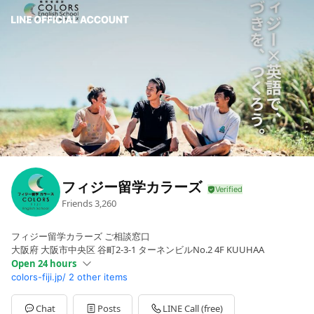
フィジー留学カラーズ
Friends
3,260
フィジー留学カラーズ ご相談窓口
大阪府 大阪市中央区 谷町2-3-1 ターネンビルNo.2 4F KUUHAA
Open 24 hours
colors-fiji.jp/
2 other items
Sun
00:00 - 00:00
Mon
00:00 - 00:00
Tue
00:00 - 00:00
Chat
Posts
LINE Call (free)