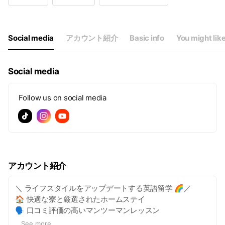
Wed
00:00 - 00:00
Thu
00:00 - 00:00
Fri
00:00 - 00:00
Sat
00:00 - 00:00
Social media
アカウント紹介
Basic info
You might lik
Social media
Follow us on social media
アカウント紹介
＼ ライフスタイルをアップデートする英語留学 🌈／
🏠 快適な寮と厳選されたホームステイ
🗣️ 口コミ評価の高いマンツーマンレッスン
📖 初心者も安心の少人数レッスン
...
See more