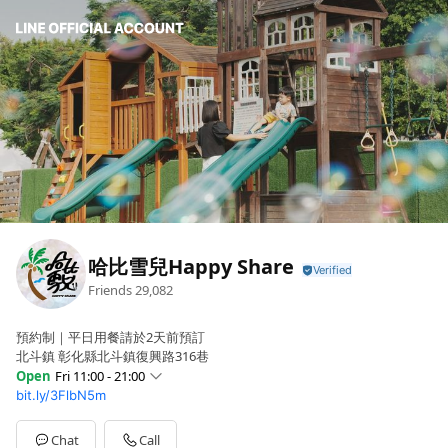
哈比雪兒Happy Share
Friends
29,082
預約制｜平日用餐請於2天前預訂
北斗鎮 彰化縣北斗鎮復興路316巷
Open
Fri 11:00 - 21:00
bit.ly/3FlbN5m
Sun
11:00 - 21:00
Mon
11:00 - 21:00
Tue
11:00 - 21:00
Chat
Call