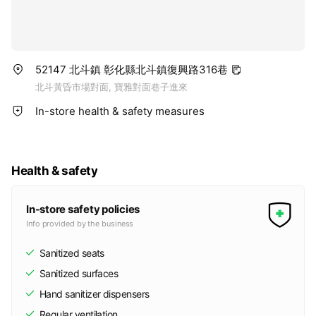
52147 北斗鎮 彰化縣北斗鎮復興路316巷
北斗黃昏市場對面, 寶雅對面巷子進來
In-store health & safety measures
Health & safety
In-store safety policies
Info provided by the business
Sanitized seats
Sanitized surfaces
Hand sanitizer dispensers
Regular ventilation