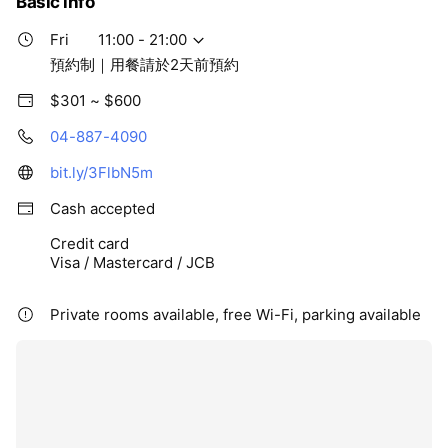
Basic info
Fri
11:00 - 21:00
預約制｜用餐請於2天前預約
$301 ~ $600
04-887-4090
bit.ly/3FlbN5m
Cash accepted
Credit card
Visa / Mastercard / JCB
Private rooms available, free Wi-Fi, parking available