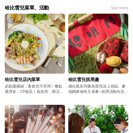
哈比雪兒菜單、活動
See more
哈比雪兒店內菜單
哈比雪兒抓周趣
必點藥膳鍋，素食也可享用！餐點
適合親友同樂為寶貝送上祝福。爹
選擇多，CP值高！為抓周、辦活
地媽咪省時又省事~抓周活動內含
動、各式聚會最佳選擇。
佈置、主持人、抓周道具、抓周服
飾、獨立包廂、時間充裕！