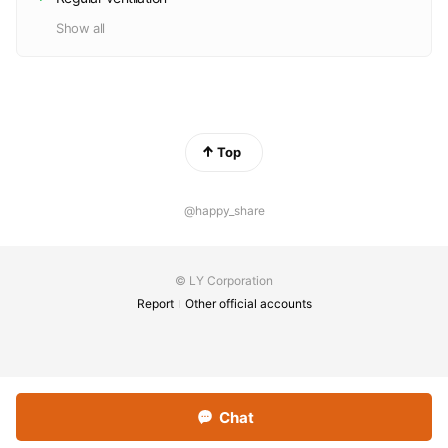
Show all
Top
@happy_share
© LY Corporation
Report
Other official accounts
Chat