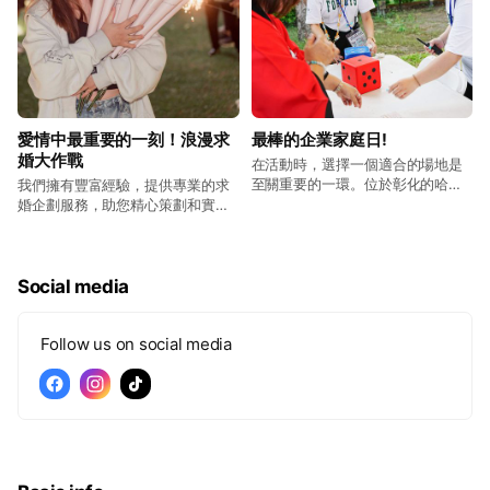
愛情中最重要的一刻！浪漫求
最棒的企業家庭日!
婚大作戰
在活動時，選擇一個適合的場地是
至關重要的一環。位於彰化的哈比
我們擁有豐富經驗，提供專業的求
雪兒提供各式各樣的服務，包括用
婚企劃服務，助您精心策劃和實現
餐、聚會、活動以及場地租借等，
一場獨一無二的求婚體驗。同時，
無論是辦十人的小型聚會，還是舉
我們的週邊服務也能全方位支持整
辦數百人的盛大活動，哈比雪兒都
個求婚過程。
能滿足你的需求。
Social media
Follow us on social media