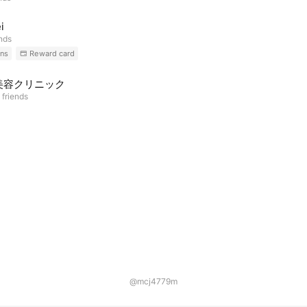
i
ends
ns
Reward card
美容クリニック
 friends
@mcj4779m