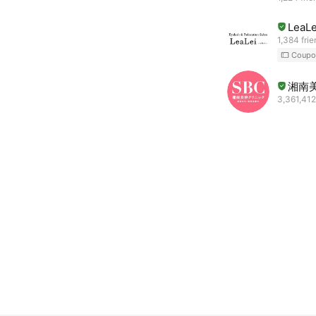
LeaLe
1,384 fri
Coupo
湘南
3,361,412