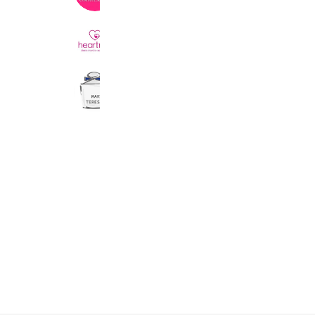
Coupons
はあとねいる
51,227 friends
MARIE TERESIA
221,583 friends
Reward card