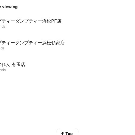
e viewing
プティーダンプティー浜松PF店
ends
プティーダンプティー浜松領家店
nds
のれん 有玉店
ends
Top