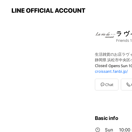
ラ ヴ
Friends
1
生活雑貨のお店ラヴ
静岡県 浜松市中央区小豆
Closed
Opens Sun 10
croissant.fanbi.jp/
Sun
10:00 - 20:00
Mon
10:00 - 20:00
Tue
10:00 - 20:00
Chat
Wed
10:00 - 20:00
Thu
10:00 - 20:00
Fri
10:00 - 20:00
Sat
10:00 - 20:00
10：00～20：00
Basic info
Sun
10:00 