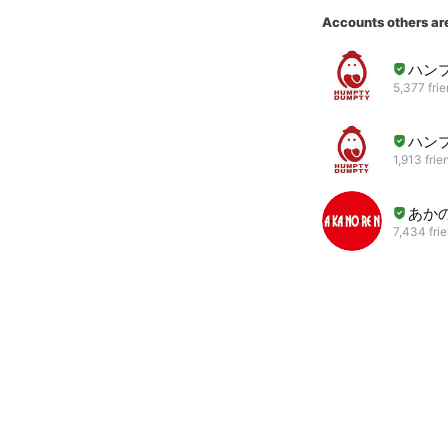
Accounts others ar
ハン
5,377 fri
ハン
1,913 frie
あか
7,434 fri