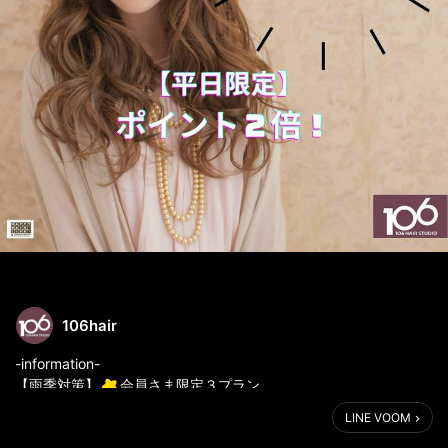
106hair
-information-
【雨季対策】
会員さま限定３プラン
『little one ! 7』
LINE VOOM