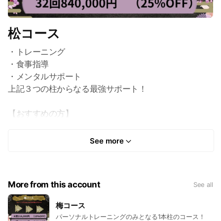
松コース
・トレーニング
・食事指導
・メンタルサポート
上記３つの柱からなる最強サポート！
【おすすめの方】
・ダイエットを何度も繰り返しリバウンドをしている方
・過食や無茶食いと言った症状から抜け出せない方
See more
・容姿のコンプレックスから抜け出し自信をもっていき
たい方
More from this account
See all
梅コース
パーソナルトレーニングのみとなる1本柱のコース！