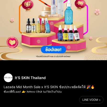
It'S SKIN Thailand
Lazada Mid Month Sale x It'S SKIN ช้อปประหยัดจัดให้ 🎉🔥
⁣ช้อปที่นี่เลย! 👉 https://bit.ly/3H7xOVy
LINE VOOM
แจกคูปองกระหน่ำ ทุกวันที่ 15
🔥เซรั่ม Power 10 ลดเหลือ 499.- ทุกสูตร