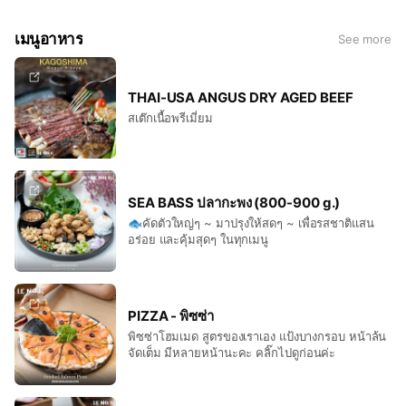
เมนูอาหาร
See more
THAI-USA ANGUS DRY AGED BEEF
สเต๊กเนื้อพรีเมี่ยม
SEA BASS ปลากะพง (800-900 g.)
🐟คัดตัวใหญ่ๆ ~ มาปรุงให้สดๆ ~ เพื่อรสชาติแสน
อร่อย และคุ้มสุดๆ ในทุกเมนู
PIZZA - พิซซ่า
พิซซ่าโฮมเมด สูตรของเราเอง แป้งบางกรอบ หน้าล้น
จัดเต็ม มีหลายหน้านะคะ คลิ๊กไปดูก่อนค่ะ