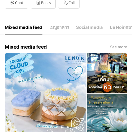
Tue
10:30 - 21:00
Chat
Posts
Call
Wed
10:30 - 21:00
Thu
10:30 - 21:00
Fri
10:30 - 21:00
Sat
10:30 - 21:00
Mixed media feed
เมนูอาหาร
Social media
Le Noir ต
Mixed media feed
See more