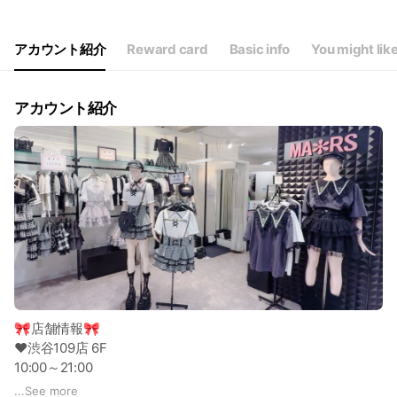
アカウント紹介
Reward card
Basic info
You might lik
アカウント紹介
🎀店舗情報🎀
♥渋谷109店 6F
10:00～21:00
♥横浜ビブレ店 3F
...
See more