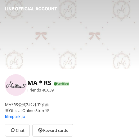
MA＊RS
Friends
40,639
MA*RS公式ｱｶｳﾝﾄです🎀
🛒Official Online Store💛
lilimpark.jp
Chat
Reward cards