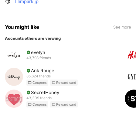
lilimpark.jp
You might like
See more
Accounts others are viewing
evelyn
43,798 friends
Ank Rouge
85,624 friends
Coupons
Reward card
SecretHoney
43,309 friends
Coupons
Reward card