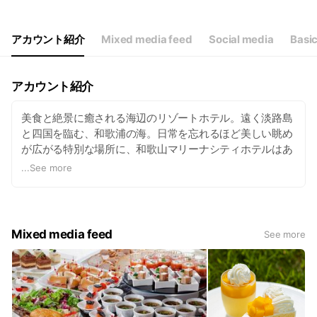
アカウント紹介
Mixed media feed
Social media
Basic
アカウント紹介
美食と絶景に癒される海辺のリゾートホテル。遠く淡路島
と四国を臨む、和歌浦の海。日常を忘れるほど美しい眺め
が広がる特別な場所に、和歌山マリーナシティホテルはあ
ります。喧騒から離れ、美味を愉しみ、ゆったりと流れる
...
See more
時間に身をゆだねる贅沢。ずっとこころに残る景色に出逢
う旅に出てみませんか。
このアカウントでは、最新情報や友だちだけの特別なお知
らせを定期的に配信していきます♪
Mixed media feed
See more