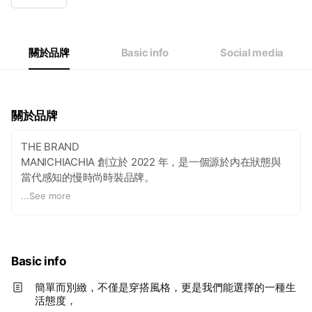
Wed
10:00 - 18:00
Thu
10:00 - 18:00
Fri
10:00 - 18:00
Sat
Closed
關於品牌
Basic info
Social media
關於品牌
THE BRAND
MANICHIACHIA 創立於 2022 年，是一個源於內在狀態與
當代感知的慢時尚時裝品牌。
...
See more
設計靈感來自心理的流動 —— 自在、自信、渴望、叛逆
—— 每一季的系列都像是一段心理投射的軌跡，透過極簡的
線條、隱約的性感與細節轉化為日常可穿、歷久不衰的形
體。在冷靜的優雅與不羈的酷感之間，我們賦予服裝低調卻
Basic info
鮮明的存在感，無聲地呼應穿著者的獨特氣場。
簡單而別緻，不僅是穿搭風格，更是我們能選擇的一種生
活態度，