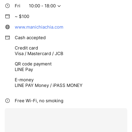
THE PHILOSOPHY
Fri
10:00 - 18:00
真正的氣場，從不源於武裝，而是源於內在的穩定與鬆弛。
~ $100
我們深究「內在感受」與「外在表達」之間的連結，相信性
www.manichiachia.com
感與俐落從非刻意塑造，而是忠於自我的自然展現。我們以
慢時尚應對快節奏的世界，鼓勵女性在「認識自己」與「衷
Cash accepted
於自己」的過程中，透過服裝建立生活的秩序。
Credit card
“All pieces should outlive fleeting trends.Hope you find a
Visa / Mastercard / JCB
way in between."
QR code payment
LINE Pay
THE STYLE / DESIGN
我們致力於在「建築感結構」與「身體自由度」之間，定義
E-money
LINE PAY Money / iPASS MONEY
現代女性的心理建築。
設計著重於理性剪裁與材質張力的對話：運用建築般的線條
Free Wi-Fi, no smoking
勾勒出俐落廓形，細膩重塑亞洲女性的身形比例；同時結合
具備流動感的親膚面料，確保感官上的絕對自在。這是一場
關於「工藝」與「鬆弛」的實驗，為穿搭注入性感而俐落的
從容美感，讓妳在任何場域中，都能擁有不費力的主場感。