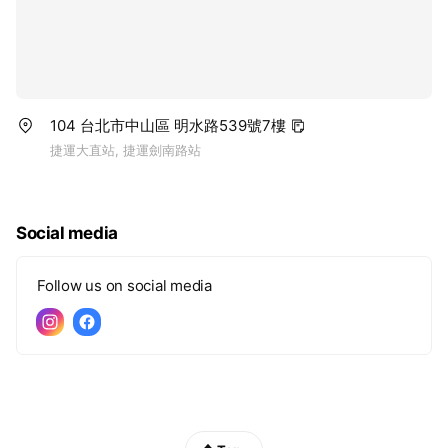
以「膠囊衣櫥」為邏輯核心，勾勒現代衣櫥中的經典單品。
每一件作品皆經過精雕細琢，不受潮流與年限拘束，能互相
搭配並產生新的風格語彙。
104 台北市中山區 明水路539號7樓
捷運大直站, 捷運劍南路站
Social media
Follow us on social media