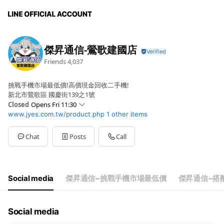
傑昇通信-鶯歌建國店
Friends
4,037
挑戰手機市場最低價!高價現金回收二手機!
新北市鶯歌區 國慶街139之1號
Closed
Opens Fri 11:30
www.jyes.com.tw/product.php
1 other items
Sun
11:00 - 21:00
Mon
11:30 - 21:00
Tue
11:30 - 21:00
Chat
Posts
Call
Wed
11:30 - 21:00
Thu
11:30 - 21:00
Fri
11:30 - 21:00
Sat
11:00 - 21:00
Social media
傑昇通信~挑戰手機市場最低價
傑昇通信~搭
門市全年無休，誠摯為您服務
Social media