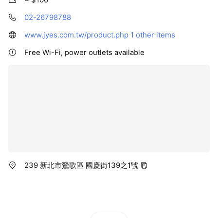
02-26798788
www.jyes.com.tw/product.php
1 other items
Free Wi-Fi, power outlets available
239 新北市鶯歌區 國慶街139之1號