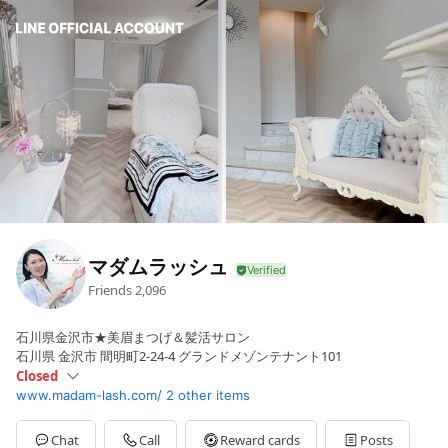
マダムラッシュ
Friends
2,096
石川県金沢市★美眉まつげ＆髪活サロン
石川県 金沢市 間明町2-24-4 グランドメゾンテナント101
Closed
www.madam-lash.com/
2 other items
Sun
10:00 - 15:00
Mon
10:00 - 19:00
Tue
Closed
Chat
Call
Reward cards
Posts