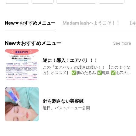
Wed
10:00 - 19:00
Thu
10:00 - 19:00
Fri
Closed
Sat
10:00 - 17:30
New★おすすめメニュー
Madam lashへようこそ！！
【
火曜・金曜・祝日定休
New★おすすめメニュー
See more
遂に！導入！エアバリ ！！
この『エアバリ』の凄さは凄い！！ 【このような
方にオススメ】 ✅肌のたるみ ✅乾燥 ✅毛穴の
汚れ ✅リフトアップ ✅フェイスラインや目の開
きが悪い ✅頬の弾力や柔らかさがない ✅化粧ノ
リが悪い ✅髪の薄毛 ✅抜け毛 etc・・・ 見事
に、結果も目に見えるのですよ(#^.^#)
針を刺さない美容鍼
近日、バストメニュー公開