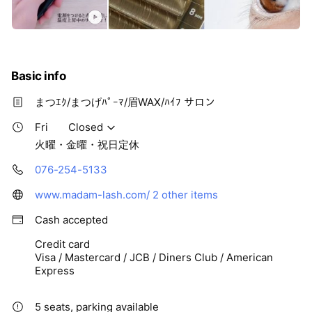
Basic info
まつｴｸ/まつげﾊﾟｰﾏ/眉WAX/ﾊｲﾌ サロン
Fri
Closed
火曜・金曜・祝日定休
076-254-5133
www.madam-lash.com/
2 other items
Cash accepted
Credit card
Visa / Mastercard / JCB / Diners Club / American
Express
5 seats, parking available