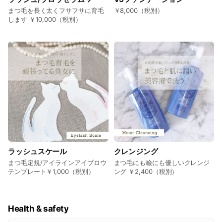
炎症性のニキビのひどい方
まつ毛を長く太くフサフサに育毛
￥8,000（税別）
□ 施術部位にアトピー性皮膚炎、ヘルペス、傷口、重篤な
します ￥10,000（税別）
皮膚疾患がある方
□ 過度の日焼けで肌が炎症している、日焼けをされる予定
のある方
□ 施術部位に塗り薬、湿布薬を使用されている方
□ 施術部位にアートメイク、タトゥー及び刺青をされてい
る方
□ ピーリング系の化粧品を施術部位にご使用されている方
(施術前後3日は使用を中止してく下さい)
□ 1ヶ月以内ボトックスやヒアルロン酸注射を行ったこと
がある方（注射した部位は避け照射致します）
□ 医療、美容機関での注射前後1週間以内(にんにく注射、
美容点滴)、予防接種、抜歯後2週間以内の方
ラッシュスケール
クレンジング
□ 現在お顔に溶けない糸が挿入されている方（1年以内）
まつ毛定規/アイラインアイブロウ
まつ毛にも瞼にも優しいクレンジ
テンプレート￥1,000（税別）
ング ￥2,400（税別）
３．トリートメント中・トリートメント後の痛み
マッサージの様な心地よさを感じられる方が多数ですが、
個人差によって部分的にチクチク痛みや、軽い鈍痛を伴い
Health & safety
ます。数分から数時間、皮膚に赤味やかゆみ、腫れ感、ひ