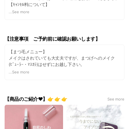
【ｷｬﾝｾﾙ料について】
の空きができてしまうため大変困
ってます。😣 ご予約の際は【確実
・3日前までのｷｬﾝｾﾙ：なし
...
See more
にご来店いただける日時】で予約
・前日のｷｬﾝｾﾙの場合：ご予約ﾒﾆｭｰの金額から50%
をお取りいただきますようお願い
・当日ｷｬﾝｾﾙの場合：ご予約ﾒﾆｭｰの金額から70%
致します！ ご予約をｷｬﾝｾﾙ・変更
・無断ｷｬﾝｾﾙの場合：ご予約ﾒﾆｭｰの金額から100%
される場合は、必ず前営業日まで
にお電話やLINEでご連絡をお願い
【注意事項 ご予約前に確認お願いします】
します。 やむを得ずお時間に間に
<例外について>
合わない時は、ご予約時間の前
・天災や交通機関による事情、当店の事情による中止の場
に、必ずお電話でのご連絡をお願
【まつ毛メニュー】
合は、ｷｬﾝｾﾙ料は発生しません。また、施術予約振替可能
い致します。 ご連絡なしで予約の
メイクはされていても大丈夫ですが、まつげへのメイク
になります。
時間にご来店させなかった場合は
(ﾋﾞｭｰﾗｰ・ﾏｽｶﾗ)はせずにお越し下さい。
当日無断ｷｬﾝｾﾙとさせていただきま
す。 《ホットペッパーでの予約際
...
See more
<体調管理について>
は》 当店から確認の連絡致します
【眉毛メニュー】
コロナウイルス感染拡大防止のため、来店時検温をお願い
のでご連絡取れ次第【本予約】確
２週間は自己処理せずに、眉毛を生やしてお越し下さい。
してます。検温の結果、37℃を超える場合は施術不可の
定となります。 無断ｷｬﾝｾﾙ・当日ｷ
ｬﾝｾﾙ・当日予約変更（遅刻）をさ
為、入店拒否させて頂きます。ｷｬﾝｾﾙ料は発生しませんが
【フェイシャルメニュー】
れますとｷｬﾝｾﾙ料をお支払いいただ
【商品のご紹介❤️】👉 👉 👉
体調が完全に回復するまで予約はできませんのでご了承く
See more
メイクはせずにお越し下さい。ご来店されてからメイクを
きます。 また、10分以上の遅刻を
ださい。
されますと、ご希望のデザインを
落とされる方は、その時間分早めにお越し下さい。
施術できない場合がありお断りさ
また、来店時マスク着用をお願いします。マスクをご持参
せて頂く場合もございます。 何卒
ご理解とご協力の程よろしくお願
いただけない場合は施術できませんのでご了承ください。
※HIFU 当てはまる方は施術を受けられません。
い申し上げます。 皆さまのご来