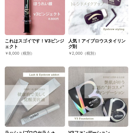
店、心よりお待ちしております。
１．HIFUは、高エネルギーの超音波を発生させ、それを皮
下組織にピンポイントで集めるトリートメントです。超音
波が収束された部分が高温になり、他の組織にはダメージ
をほとんど与えずに、照射された部分にのみダメージを当
てていきます。
これはスゴイです！V3ピンジ
人気！アイブロウスタイリン
ェクト
グ剤
２．以下に該当する方は、HIFUトリートメントを受ける事
￥8,000（税別）
￥2,000（税別）
が出来ません。
□ 皮下脂肪が極端に少ない方（脂肪層の厚みが１mm未
満）ボディは（脂肪層の厚みが2cm未満）
□ 心疾患、医用電子機器（ペースメーカー等）を使用され
ている方
□ 肝臓･腎臓に重篤な疾患のある方、またはガン、てんか
ん等の既往歴がある方
□ ステロイド系ホルモン剤の長期使用や肝臓機能障害で毛
細血管拡張を起こしている方
□ 授乳中、妊娠中、もしくは妊娠の可能性のある方
□ 生理中の方（お肌が敏感な時期な為）
□ 皮膚にアレルギーの炎症、皮膚トラブルで通院中の方、
ラッシュ/ブロウセラム→
V3ファンデーション