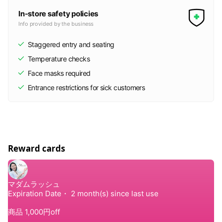
きつれ、倦怠感を感じることがあります。皮が部分的に剥
けやすくなったり、軽い水ぶくれとなる場合があります。
In-store safety policies
これは好転反応（照射部細胞の自己再生が促進）によるも
Info provided by the business
のですので、問題ありません。
Staggered entry and seating
４．これはトリートメントの内容を記載したもので、効果
Temperature checks
を保証するものではありません。またトリートメントに関
Face masks required
わるいかなる作用に対して、当店は一切の責任を負いかね
ますことをご了承ください。
Entrance restrictions for sick customers
５．SNS等に使用する施術のビフォーアフター写真を撮ら
せて頂きますのでご協力下さい。個人が特定されることの
ないように配慮致します。
６．トリートメント後の注意事項
・メイクは当日から可能です。
Reward cards
・当日施術後は2～3時間食事は控えてください。（吸収し
やすくなっている為）
・いつもより多めに常温水を摂取して頂くと効果があるの
で推奨しております。
・当日の湯船、サウナなど体温が上がることは避けてくだ
さい。（シャワーは当日から、入浴は施術翌日から可能で
す。）