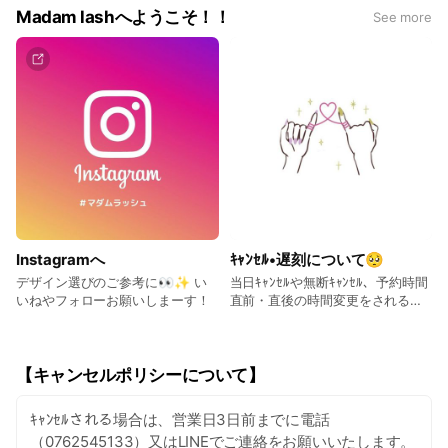
Madam lashへようこそ！！
See more
Instagramへ
ｷｬﾝｾﾙ•遅刻について🥺
デザイン選びのご参考に👀✨ い
当日ｷｬﾝｾﾙや無断ｷｬﾝｾﾙ、予約時間
いねやフォローお願いしまーす！
直前・直後の時間変更をされるお
客様が残念なことに一部いらっし
ゃいます。😞 当日・無断ｷｬﾝｾﾙが
あると、その時間に予約を入れた
かったお客様が施術を受けられ
【キャンセルポリシーについて】
ず、迷惑をお掛けしてしまいま
す。😔 また当店は１対１の施術の
ｷｬﾝｾﾙされる場合は、営業日3日前までに電話
ため、１日に施術できる人数が限
（0762545133）又はLINEでご連絡をお願いいたします。
られており、ｷｬﾝｾﾙになると数時間