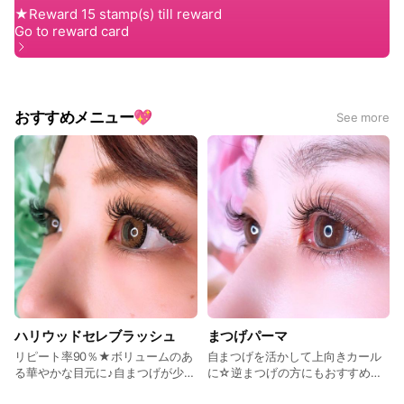
・施術後2日間の過度な飲酒や油物や極端な塩分、糖分は
控えてください。
おすすめメニュー💖
See more
ハリウッドセレブラッシュ
まつげパーマ
リピート率90％★ボリュームのあ
自まつげを活かして上向きカール
る華やかな目元に♪自まつげが少な
に☆逆まつげの方にもおすすめ！
い方でも密集感が出せる！持ちが
エクステ卒業している方続出中！