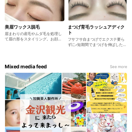
美眉ワックス脱毛
まつげ育毛ラッシュアディク
ト
眉まわりの産毛やムダ毛を処理し
て眉の形をスタイリング。お顔の
フサフサ自まつげでエクステ要ら
骨格に合わせてあなたに似合う形
ずに♪短期間でまつげを伸ばしたい
をご提案♪自己処理がいらなくなる
方には必見☆
ので楽ちん☆
Mixed media feed
See more