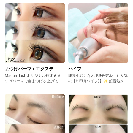
いいと皆様から大変ご好評です！
まつげパーマ＋エクステ
ハイフ
Madam lashオリジナル技術★ま
即効小顔になれる‼️モデルにも人気
つげパーマで自まつげを上げてか
の【HIFU(ハイフ)】✨ 超音波を1
らエクステをつけることで見た目
点に集中させて筋膜をアプローチ
がキレイ！持ちがいい！更にボリ
することで脂肪細胞を分解💥 フェ
ュームUP！
イスラインはシュッとシャープに♪
施術後もすぐに効果は目に見えて
わかりますが、2週間〜1ヶ月かけ
て更に引き締まりリフトアップし
ていきます❗️