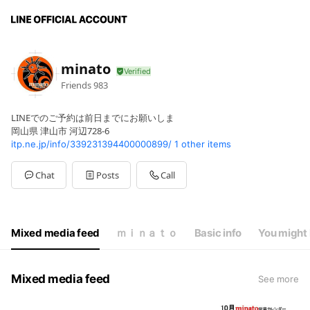
minato
Friends
983
LINEでのご予約は前日までにお願いしま
岡山県 津山市 河辺728-6
itp.ne.jp/info/339231394400000899/
1 other items
Chat
Posts
Call
Mixed media feed
ｍｉｎａｔｏ
Basic info
You might 
Mixed media feed
See more