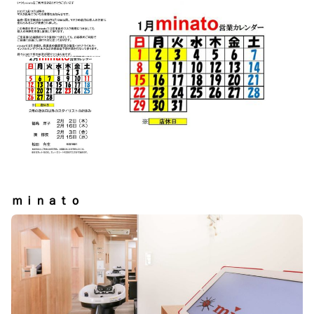
ｍｉｎａｔｏ