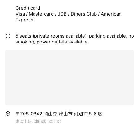
Credit card
Visa / Mastercard / JCB / Diners Club / American
Express
5 seats (private rooms available), parking available, no
smoking, power outlets available
〒708-0842 岡山県 津山市 河辺728-6
東津山駅, 津山駅, 津山IC