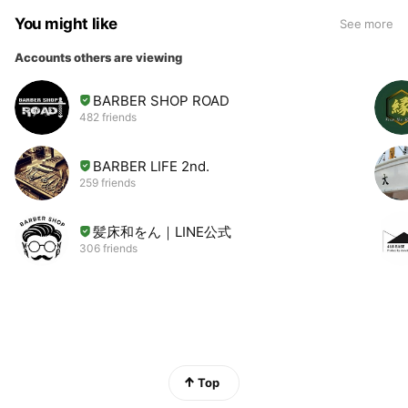
You might like
See more
Accounts others are viewing
BARBER SHOP ROAD
482 friends
BARBER LIFE 2nd.
259 friends
髪床和をん｜LINE公式
306 friends
Top