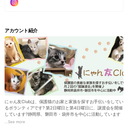
アカウント紹介
にゃん友Clubは、保護猫のお家と家族を探すお手伝いをしてい
るボランティアです? 第2日曜日と第4日曜日に、譲渡会を開催
しています?静岡県、磐田市・袋井市を中心に活動しています
✨このアカウントはメールで問い合わせが出来ない方のため
...
See more
に作成しました?譲渡会、保護猫情報はホームページをご覧く