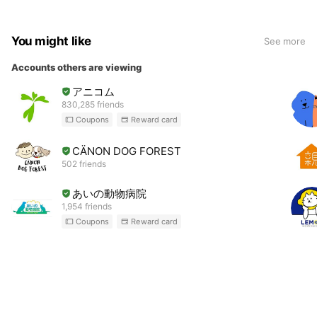
ださい? にゃん友Club URL
https://cat.helfen-pc.com
You might like
See more
Accounts others are viewing
アニコム
830,285 friends
Coupons
Reward card
CÄNON DOG FOREST
502 friends
あいの動物病院
1,954 friends
Coupons
Reward card