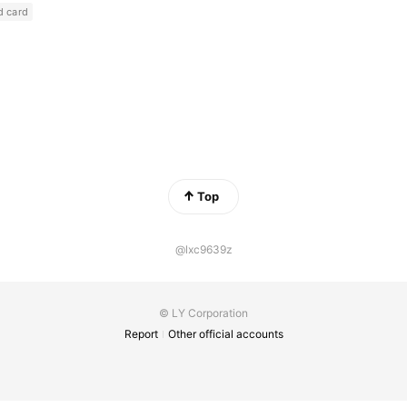
d card
Top
@lxc9639z
© LY Corporation
Report
Other official accounts