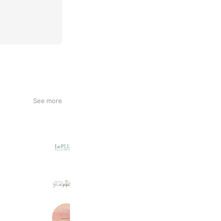
See more
LePLUS Beauty&Health
304 friends
Reward card
eye_supplement
829 friends
me. 大宮一の宮通り店
883 friends