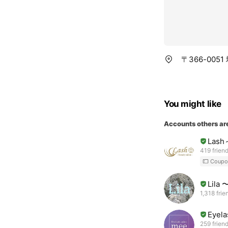
〒366-005
You might like
Accounts others ar
Lash
419 frien
Coupo
Lila
1,318 frie
Eyel
259 frien