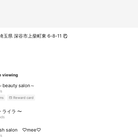
1 埼玉県 深谷市上柴町東 6-8-11
e viewing
～beauty salon～
ds
ns
Reward card
 〜 ライラ 〜
nds
ash salon ♡mee♡
ds