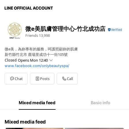
微e美肌膚管理中心-竹北成功店
Friends
13,998
微e美，為妳專有的服務，呵護照顧妳的肌膚
新竹縣竹北市 鹿場里成功十一街105號
Closed
Opens Mon 12:40
www.facebook.com/onlybeautyspa/
Sun
Closed
Mon
12:40 - 21:40
Tue
12:40 - 21:40
Chat
Posts
Call
Wed
12:40 - 21:40
Thu
12:40 - 21:40
Fri
12:40 - 21:40
Sat
12:40 - 21:40
Mixed media feed
Basic info
Mixed media feed