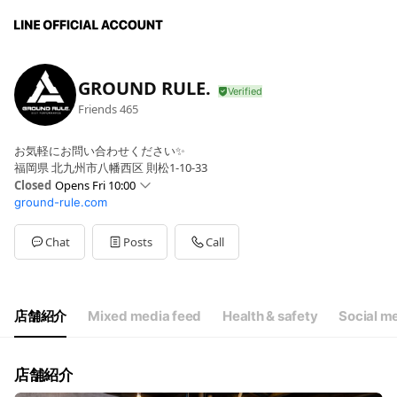
GROUND RULE.
Friends
465
お気軽にお問い合わせください✨
福岡県 北九州市八幡西区 則松1-10-33
Closed
Opens Fri 10:00
ground-rule.com
Sun
Closed
Mon
10:00 - 21:00
Tue
10:00 - 21:00
Chat
Posts
Call
Wed
10:00 - 21:00
Thu
10:00 - 21:00
Fri
10:00 - 21:00
Sat
10:00 - 19:00
店舗紹介
Mixed media feed
Health & safety
Social m
第2,4月曜日も基本は休日となります
店舗紹介