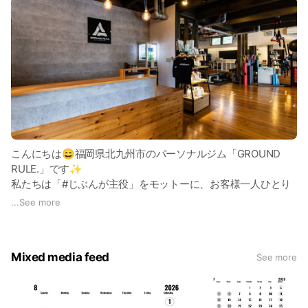
こんにちは😄福岡県北九州市のパーソナルジム「GROUND
RULE.」です✨
私たちは「#じぶんが主役」をモットーに、お客様一人ひとり
の健康とフィットネスをサポートしています🤝
...
See more
専門のトレーナーが、あなたに最適なトレーニングプランを提
供し、個別のニーズに応じたフルオーダーメイドのメニューを
作成します📝
Mixed media feed
See more