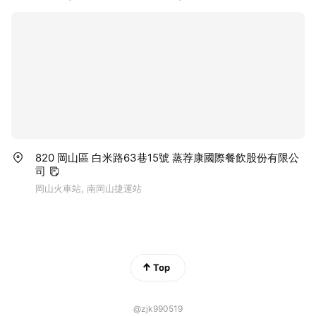
820 岡山區 白米路63巷15號 蒸荐康國際餐飲股份有限公
司
岡山火車站, 南岡山捷運站
Top
@zjk990519