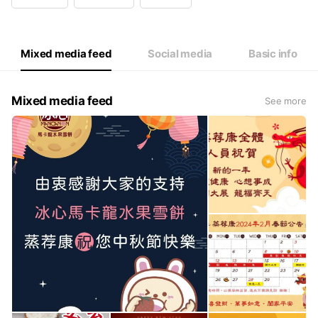
Wed
08:00 - 17:00
Thu
08:00 - 17:00
Fri
08:00 - 17:00
Sat
Closed
Mixed media feed
Social media
Basic info
六日、國定假日休息
Mixed media feed
See more