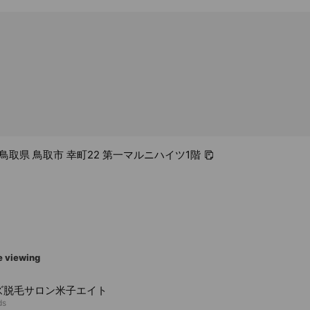
23 鳥取県 鳥取市 幸町22 第一マルニハイツ1階
e viewing
ズ脱毛サロン米子エイト
ds