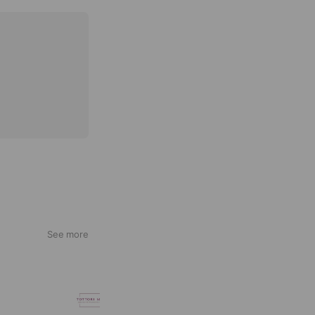
See more
Tottori Mama's
1,369 friends
Coupons
Reward card