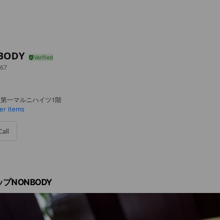
BODY
67
2 第一マルニハイツ1階
er items
Call
プNONBODY