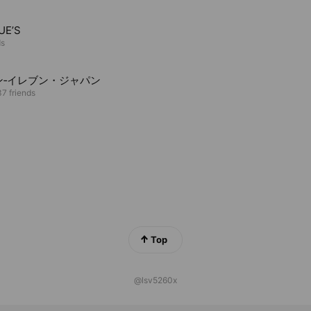
UE’S
ds
ン‐イレブン・ジャパン
7 friends
Top
@lsv5260x