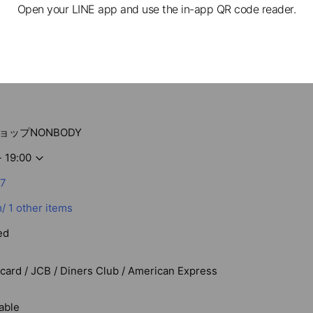
Open your LINE app and use the in-app QR code reader.
ップNONBODY
- 19:00
57
/
1 other items
ed
rcard / JCB / Diners Club / American Express
able