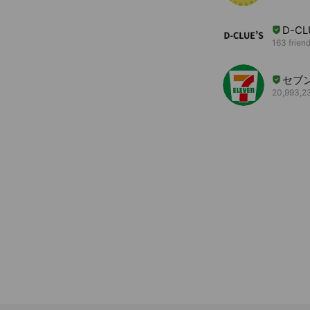
D-CL
163 frien
セブ
20,993,23