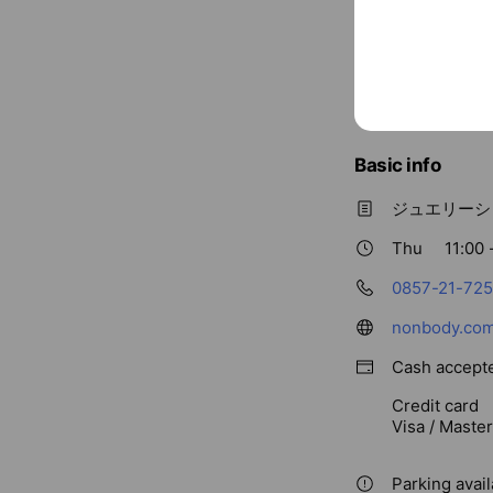
Basic info
ジュエリーショ
Thu
11:00 
0857-21-72
nonbody.com
Cash accept
Credit card
Visa / Maste
Parking avail