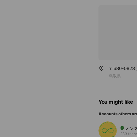
〒680-08
鳥取県
You might like
Accounts others ar
メン
233 frien