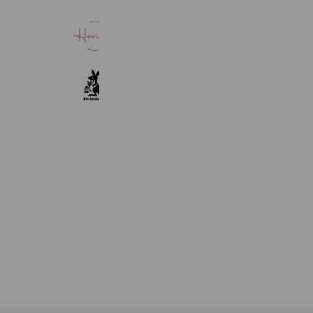
「Horin」暮らしのサポートサロン
506 friends
KitchenCamp（キッチンキャンプ
1,088 friends