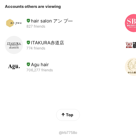
Accounts others are viewing
hair salon アン プ―
827 friends
ITAKURA赤道店
774 friends
Agu hair
706,277 friends
Top
@lrb7758o