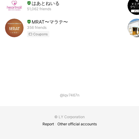
はあとねいる
51,062 friends
MRAT〜マラテ〜
356 friends
Coupons
@lqv7467n
© LY Corporation
Report
Other official accounts