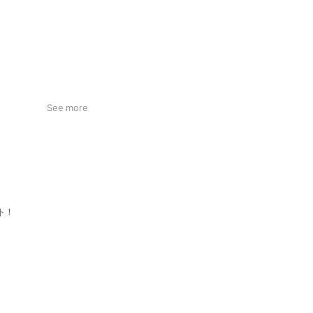
See more
ト！