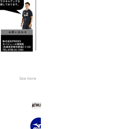
See more
広島アスリートマガジン
3,198 friends
ミズノスポーツプラザ潮芦屋
2,803 friends