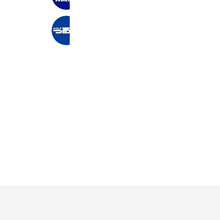
Coupons
Reward card
つるやゴルフＧＣ三宮ベイ店
3,071 friends
Coupons
Reward card