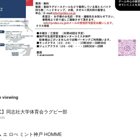
e viewing
式】同志社大学体育会ラグビー部
nds
 エ ロぺ ミント神戸 HOMME
ds