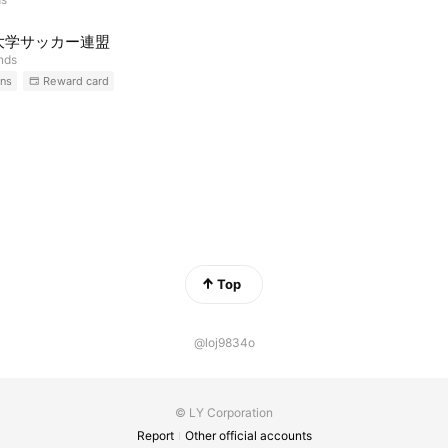
大学サッカー連盟
ends
ns
Reward card
Top
@loj9834o
© LY Corporation
Report
Other official accounts