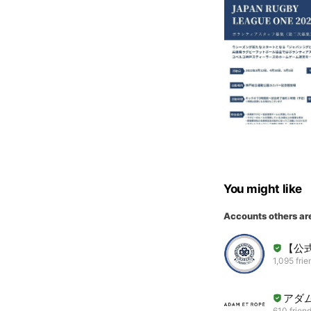
You might like
Accounts others ar
【公
1,095 frie
アダム
610 frien