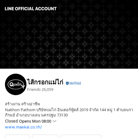
ไส้กรอกแม่ไก่
Friends
26,059
สร้างงาน สร้างอาชีพ
Nakhon Pathom บริษัทแม่ไก่ อินเตอร์ฟู้ดส์ 2019 จำกัด 144 หมู่ 1 ตำบลนรา
ภิรมย์ อำเภอบางเลน นครปฐม 73130
Closed
Opens Mon 08:00
www.maekai.co.th/
Sun
Closed
Mon
08:00 - 17:00