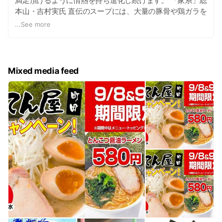
満足頂けるように情熱を持ち進化し続けます。 「家系」総
本山・吉村実氏 直伝のスープには、大量の豚骨や鶏ガラを
入れます。何度も何度も入れ替えて強火で炊くこと12時
...
See more
間！出来上がった濃厚極旨スープに七種の魚介と2種類の
魚醤だれを合わせます！一度食べたらやみつきに！良いと
思ったものはドンドン取り入れて新メニューの開発にも力
を入れてます！
Mixed media feed