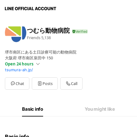
つむら動物病院
Friends
5,138
堺市南区にある土日診療可能の動物病院
大阪府 堺市南区泉田中 150
Open 24 hours
tsumura-ah.jp/
Sun
00:00 - 00:00
Mon
00:00 - 00:00
Tue
00:00 - 00:00
Chat
Posts
Call
Wed
00:00 - 00:00
Thu
00:00 - 00:00
Fri
00:00 - 00:00
Sat
00:00 - 00:00
Basic info
You might like
午前9:00~12:00､午後17:00~19:00
Basic info