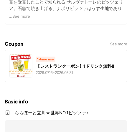
賞を受賞したことで知られる サルヴァトーレのピッツェリ
ア。石窯で焼き上げる、ナポリピッツァはうす生地であり
ながら、 モチモチの食感が絶妙で、縁の部分まで美味しく
...
See more
お召し上がりいただけます。 Weekday （平日）
Lunch:11:00 - 15:30 （L.I. 15:00） Dinner:15:00 - 22:00
（L.O. 21:30） Saturday & Sunday & Holidays （土・日・
祝日） Lunch:11:00 - 16:30 （L.I. 15:45） Cafe:16:30 -
Coupon
See more
17:00 Dinner:17:00 - 22:00 （L.O. 21:30）
1-time use
【レストランクーポン】1ドリンク無料!!
2026.07.16
~
2026.08.31
Basic info
ららぽーと立川☆世界NO.1ピッツァ♪