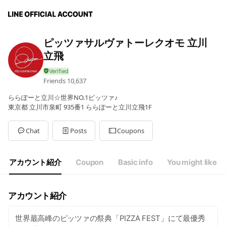
ピッツァサルヴァトーレクオモ 立川
立飛
Friends
10,637
ららぽーと立川☆世界NO.1ピッツァ♪
東京都 立川市泉町 935番1 ららぽーと立川立飛1F
Chat
Posts
Coupons
アカウント紹介
Coupon
Basic info
You might like
アカウント紹介
世界最高峰のピッツァの祭典「PIZZA FEST」にて最優秀