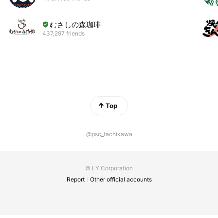
むさしの森珈琲
437,297 friends
Top
@psc_tachikawa
© LY Corporation
Report
Other official accounts