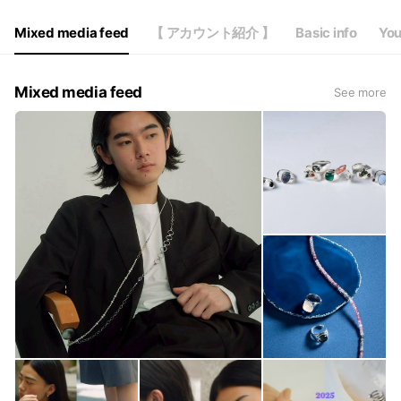
Mixed media feed
【 アカウント紹介 】
Basic info
You
Mixed media feed
See more