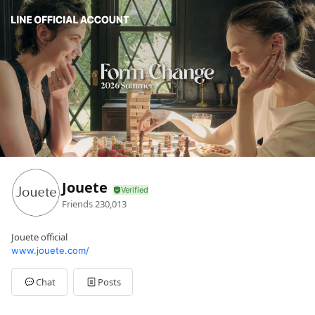
Jouete
Friends
230,013
Jouete official
www.jouete.com/
Chat
Posts