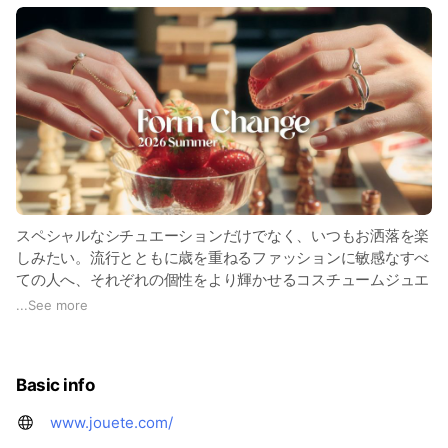
スペシャルなシチュエーションだけでなく、いつもお洒落を楽
しみたい。流行とともに歳を重ねるファッションに敏感なすべ
ての人へ、それぞれの個性をより輝かせるコスチュームジュエ
リーを発信します。
...
See more
Basic info
www.jouete.com/