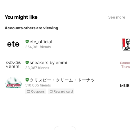
You might like
See more
Accounts others are viewing
ete_official
354,381 friends
sneakers by emmi
33,387 friends
クリスピー・クリーム・ドーナツ
510,005 friends
Coupons
Reward card