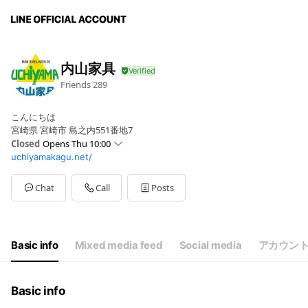
内山家具
Friends
289
こんにちは
宮崎県 宮崎市 島之内551番地7
Closed
Opens Thu 10:00
uchiyamakagu.net/
Sun
10:00 - 19:00
Mon
10:00 - 18:00
Tue
10:00 - 18:00
Chat
Call
Posts
Wed
10:00 - 18:00
Thu
10:00 - 18:00
Fri
10:00 - 19:00
Sat
10:00 - 19:00
Basic info
Mixed media feed
Social media
アカウン
Basic info