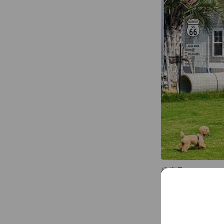
9:00〜 🎒登園
9:30〜 ☀️朝のプ
10:00〜📖レッス
13:00〜🍙お昼休
14:00〜🪥グル
15:30〜🎶午後
16:45〜🚙お迎え
入園ご希望の方は
す。ご予約は当LI
詳しくはホームペ
兵庫県はりまエリア
載）
犬の幼稚園につい
...
See more
https://tanosu.com