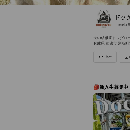
ドッ
Friends
8
犬の幼稚園ドッグロ
兵庫県 姫路市 別所町別
Chat
🎒新入生募集中