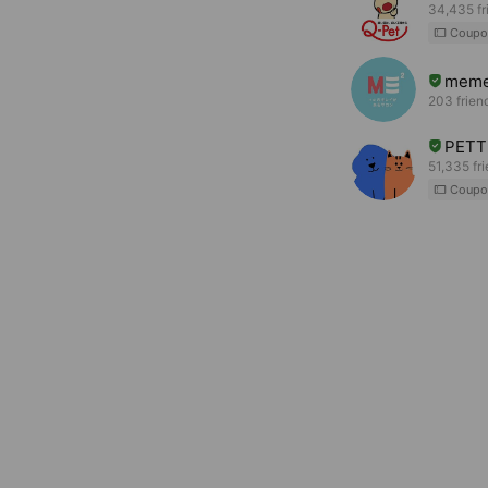
34,435 fr
Coupo
mem
203 frien
PET
51,335 fr
Coupo