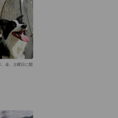
木、金、土曜日に開
😆
、様々な競技にチャ