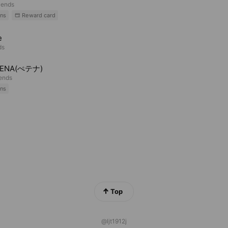
iends
ns
Reward card
e
ds
TENA(ぺテナ)
iends
ns
Top
@ljt1912j