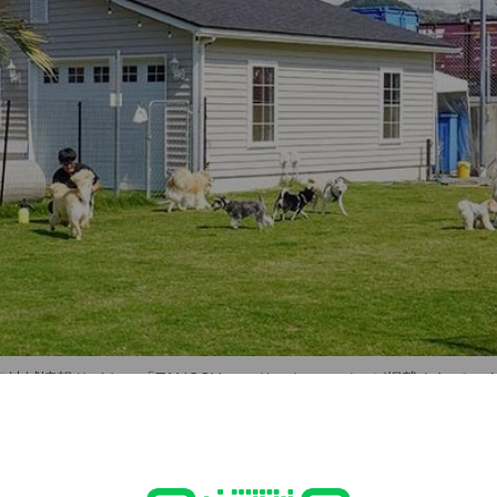
レイタイム
ン
憩
ーミングレッスン
のプレイタイム
、まずは火〜土曜日のプライベートレッスンにてカウンセリングを
NEにて承っております😊
ージにてご確認下さい✨ご予約お待ちしております！
地域情報サイト、「TANOSU」にドックローバーが掲載されています
て詳しくご紹介していただいております！是非ご覧ください♪↓
/lifestyle/204163/