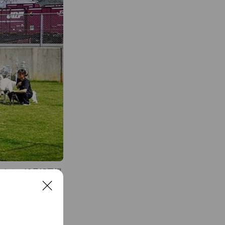
させていただきま
！（10月15日掲
C
l
o
s