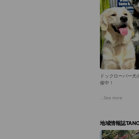
ドックローバー犬
催中！
全面芝の広いフィ
...
See more
基本的なトレーニ
レンジできます！
地域情報誌TAN
ブラッシングや歯
⏰犬の幼稚園Time 