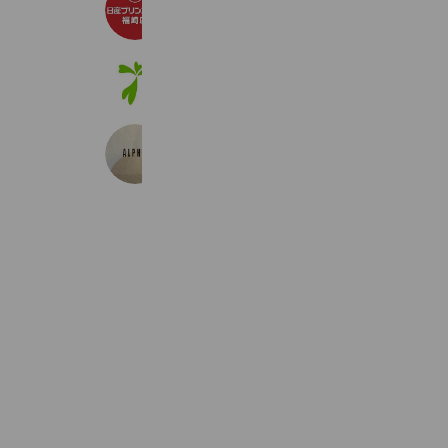
590 friends
Coupons
Reward card
アニコム
830,053 friends
Coupons
Reward card
ALPHA
475 friends