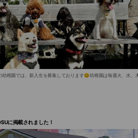
の幼稚園では、新入生を募集しております😊幼稚園は毎週火、水、
ールドで、たくさんのお友達と一緒に遊んだり、お勉強が出来ます✨
ングは勿論、ノーズワークや、フライボール、エクストリームなど
！
OSUに掲載されました！
磨きなどのグルーミングレッスンも行っております😊
schedule⏰