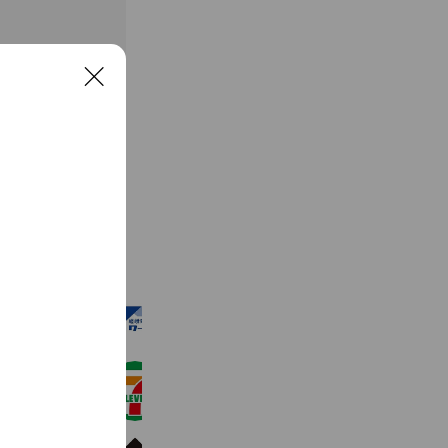
C
l
o
s
e
See more
嵯峨野ワークス
158 friends
セブン‐イレブン・ジャパン
20,996,937 friends