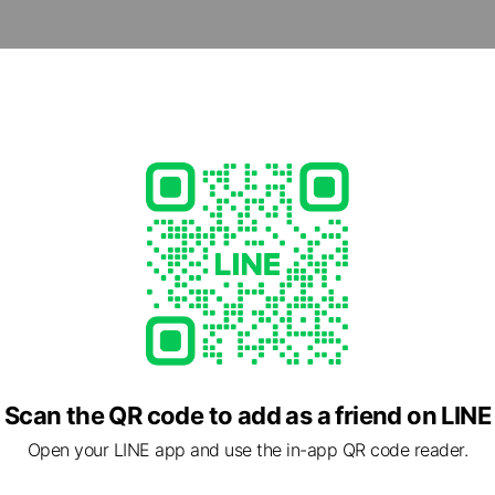
4 京都府 京都市東山区 南瓦町715-1
e viewing
ィオン
 friends
ns
Scan the QR code to add as a friend on LINE
ズデンキ
 friends
Open your LINE app and use the in-app QR code reader.