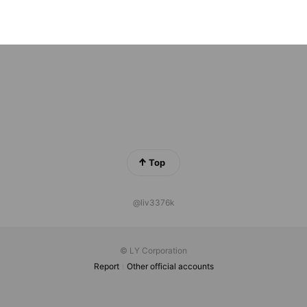
リ
4 friends
Top
@liv3376k
© LY Corporation
Report
Other official accounts