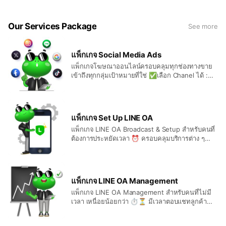
มี.ค. 2569 เท่านั้น 💬 สนใจรายละเอียดเพิ่มเติม ทัก
แชทเลย #LINEAds #SmartChannel
#LINEBySellsuki
Our Services Package
See more
แพ็กเกจ Social Media Ads
แพ็กเกจโฆษณาออนไลน์ครอบคลุมทุกช่องทางขาย
เข้าถึงทุกกลุ่มเป้าหมายที่ใช่ ✅เลือก Chanel ได้ :
LINE, Facebook, IG, X, Tiktok, Google ✅เลือก
Budget ได้ : มีแพ็คเกจตั้งแต่ S - XL หรือ Unlimited
💰 ประหยัดควบคุมค่าบริการตามแพ็กเกจที่ต้องการ
สนใจทักแชทแอดมินได้เลย 💚❤
แพ็กเกจ Set Up LINE OA
แพ็กเกจ LINE OA Broadcast & Setup สำหรับคนที่
ต้องการประหยัดเวลา ⏰ ครอบคลุมบริการต่าง ๆ
ได้แก่ ✅ Set up Social Media ( LINE) ✅ Profile
Picture ✅ Cover Picture ✅ Rich Menu (มาก
ที่สุด 6 ช่อง) ✅ Set up general information (เช่น
ชื่อร้าน, Profile, Account Name, Premium ID) ✅
แพ็กเกจ LINE OA Management
Greeting message ✅ Auto-Reply ( 10
แพ็กเกจ LINE OA Management สำหรับคนที่ไม่มี
Messages ) * Remark (Add on) ✅ 3 Card
เวลา เหนื่อยน้อยกว่า ⏱⏳ มีเวลาตอบแชทลูกค้า
Message (3 Artwork) + 5,000 บาท * แก้งานได้ 3
มากขึ้น 📈 ครอบคลุมบริการต่าง ๆ ได้แก่ ✅ สร้าง
ครั้ง / 1 Artwork สนใจทักแชทแอดมินได้เลย 💚❤
และตั้งค่าบัญชีทางการ LINE ผ่านฟีเจอร์ที่ตรงกับจุด