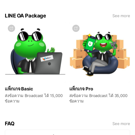
ประสงค์ - General Information - LINE Profile -
Rich Menu - Greeting Message - Auto-
response Message - Loyalty Program (Coupon
LINE OA Package
See more
and Reward) (If any) - Survey - Step Message
- Rich Message - Step Message - Card-based
Message/Flex Message - Operating for any
occurrent or seasonal ✅ ซื้อ Premium ID และ
ยืนยันบัญชี (เพื่อรับโล่สีน้ำเงิน) ✅ ดำเนินการและ
พัฒนากลยุทธ์เพื่อส่งเสริมการเติบโตบนแพลตฟอร์ม
LINE ✅ ช่วยเสนอแนะไอเดีย และ Key message
✅ Broadcast and Post Content ✅ สร้าง 5
Contents (แก้ไขได้ไม่เกิน 3 ครั้งต่อ content) ✅
ช่วย Setup และ Broadcast ได้ไม่เกิน 10 contents
ต่อเดือน ✅ รายงานผลการปฏิบัติงานประจำเดือน ✅
วิเคราะห์และเพิ่มประสิทธิภาพในทุกๆเดือน ✅ ซื้อ
แพ็กเกจ Broadcast LINE OA 35,000 ข้อความ และ
แพ็กเกจ Basic
ตรวจสอบยอดคงเหลือของข้อความ ✅ ช่วยจัดการ
แพ็กเกจ Pro
โปรแกรม CRM สนใจทักแชทแอดมินได้เลย 💚❤
ส่งข้อความ Broadcast ได้ 15,000
ส่งข้อความ Broadcast ได้ 35,000
ข้อความ
ข้อความ
FAQ
See more