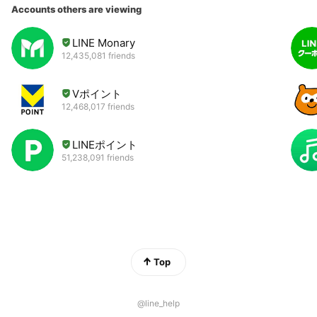
Accounts others are viewing
LINE Monary
12,435,081 friends
Vポイント
12,468,017 friends
LINEポイント
51,238,091 friends
Top
@line_help