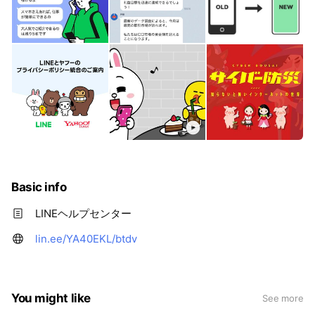
Basic info
LINEヘルプセンター
lin.ee/YA40EKL/btdv
You might like
See more