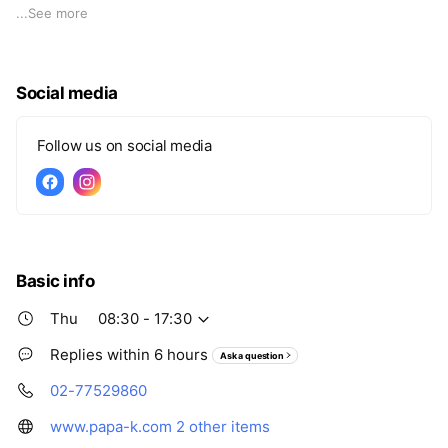
跨足 5 國倉庫代購集運
...
See more
負責全世界國際快遞、貨櫃海運、
留學搬家、酒類長途運輸等內容
Social media
PAPA K 團隊致力客製化
每一趟國際上的運輸流程
Follow us on social media
Basic info
Thu
08:30 - 17:30
Replies within 6 hours
Ask a question
02-77529860
www.papa-k.com
2 other items