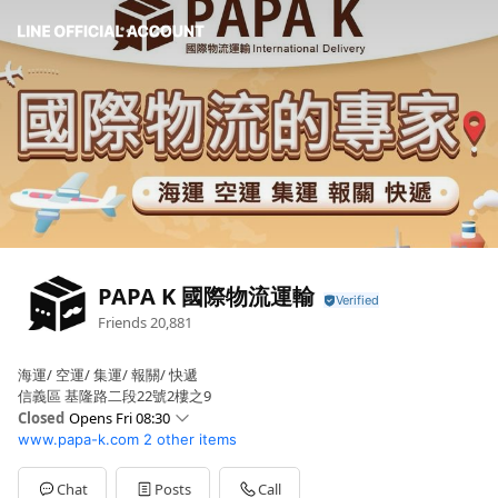
PAPA K 國際物流運輸
Friends
20,881
海運/ 空運/ 集運/ 報關/ 快遞
信義區 基隆路二段22號2樓之9
Closed
Opens Fri 08:30
www.papa-k.com
2 other items
Sun
Closed
Mon
08:30 - 17:30
Tue
08:30 - 17:30
Chat
Posts
Call