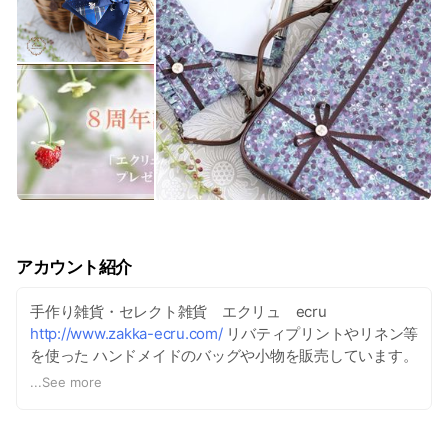
アカウント紹介
手作り雑貨・セレクト雑貨 エクリュ ecru
http://www.zakka-ecru.com/
リバティプリントやリネン等
を使った ハンドメイドのバッグや小物を販売しています。
お洒落なセレクト雑貨も取り扱っています。 手作りアイテ
...
See more
ムは、オーダーメイドでの ご注文もお受けしております。