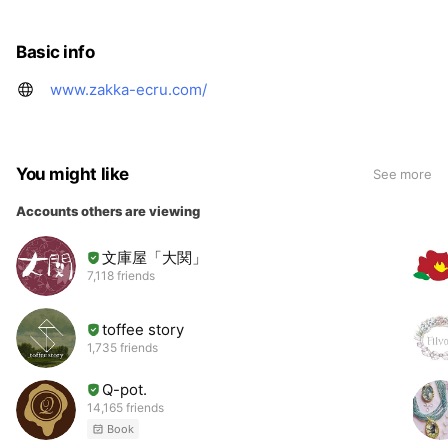
Basic info
www.zakka-ecru.com/
You might like
See more
Accounts others are viewing
文庫屋「大関」
7,118 friends
toffee story
1,735 friends
Q-pot.
14,165 friends
Book