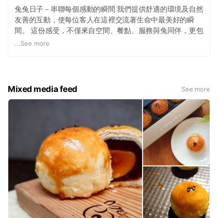
兔兔日子－串聯每個感動的瞬間 我們提供舒適的環境及自然
友善的互動，使每位客人在這裡交流著生命中最美好的瞬
間。 這份感受，不僅來自空間、餐點、服務與兔同伴，更包
含每位來自四面八方的兔客人，不論是大小朋友，浪浪或寶
...
See more
貝們，都在兔兔日子裡讓心放輕鬆。 讓兔兔給您的生活加點
藝術感、給味蕾來些新鮮感，讓輕食、甜點與飲料真正的融
入對方生命，一起譜一桌歡樂圓舞曲！
Mixed media feed
See more