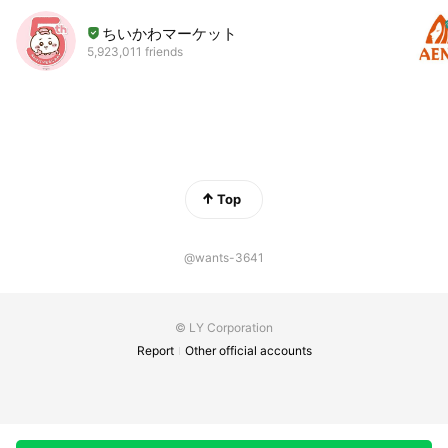
ちいかわマーケット
5,923,011 friends
Top
@wants-3641
© LY Corporation
Report
Other official accounts