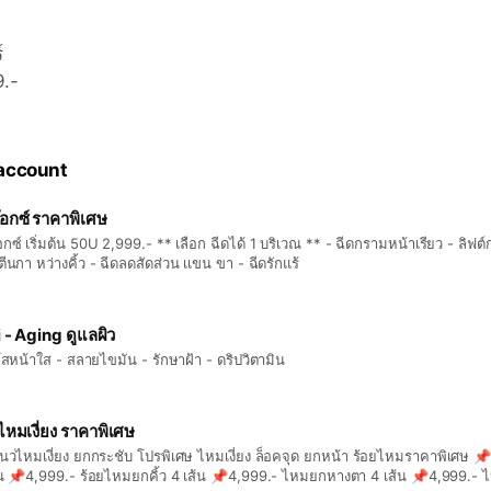
์
9.-
 account
อกซ์ ราคาพิเศษ
กซ์ เริ่มต้น 50U 2,999.- ** เลือก ฉีดได้ 1 บริเวณ ** - ฉีดกรามหน้าเรียว - ลิฟต์กรอบ
ผาก ตีนกา หว่างคิ้ว - ฉีดลดสัดส่วน เเขน ขา - ฉีดรักแร้
 - Aging ดูแลผิว
โสหน้าใส - สลายไขมัน - รักษาฝ้า - ดริปวิตามิน
ไหมเงี่ยง ราคาพิเศษ
นวไหมเงี่ยง ยกกระชับ โปรพิเศษ ไหมเงี่ยง ล็อคจุด ยกหน้า ร้อยไหมราคาพิเศษ 
4 เส้น 📌4,999.- ร้อยไหมยกคิ้ว 4 เส้น 📌4,999.- ไหมยกหางตา 4 เส้น 📌4,999.- ไ