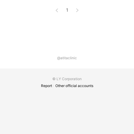
1
@atitaclinic
© LY Corporation
Report
Other official accounts