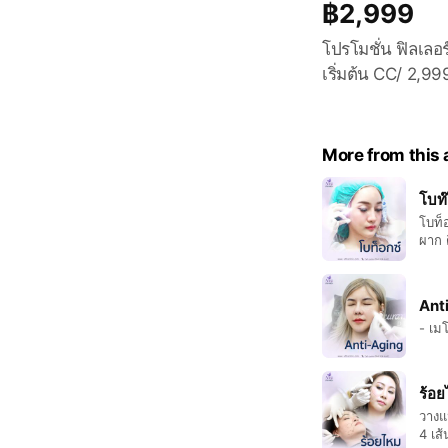
฿2,999
โปรโมชั่น ฟิลเลอร
เริ่มต้น CC/ 2,99
More from this
โบท๊
โบท็อ
Anti
- เม
ร้อย
วางแ