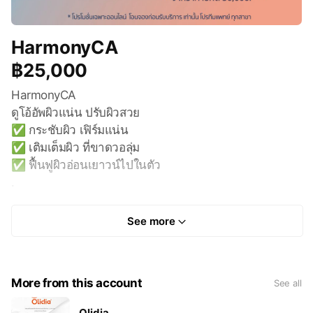
HarmonyCA
฿25,000
HarmonyCA
ดูโอ้อัพผิวแน่น ปรับผิวสวย
✅ กระชับผิว เฟิร์มแน่น
✅ เติมเต็มผิว ที่ขาดวอลุ่ม
✅ ฟื้นฟูผิวอ่อนเยาวน์ไปในตัว
.
🔍𝗛𝘆𝗮𝗹𝘂𝗿𝗼𝗻𝗶𝗰 𝗔𝗰𝗶𝗱 (𝗛𝗔) 𝟳𝟬% (Crosslinked)
สารที่มีคุณสมบัติในการอุ้มน้ำสูง
See more
ช่วยในการเติมเต็ม ยกกระชับ
เพิ่มความชุ่มชื้นให้ผิวหน้า
.
More from this account
See all
🔍𝗖𝗮𝗹𝗰𝗶𝘂𝗺 𝗛𝘆𝗱𝗿𝗼𝘅𝘆𝗮𝗽𝗮𝘁𝗶𝘁𝗲 (𝗖𝗮𝗛𝗔) 𝟯𝟬%
สารที่อยู่ในรูปของอนุภาคเล็ก ๆ
Olidia