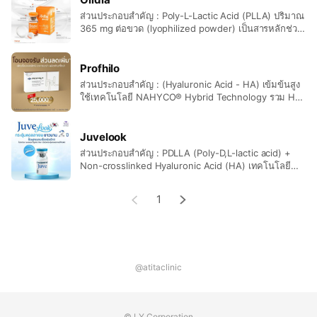
ช่วยกระตุ้นให้เกิดการสร้างคอลลาเจนในชั้นผิว
ส่วนประกอบสำคัญ : Poly-L-Lactic Acid (PLLA) ปริมาณ
ทำให้ผิวมีความแข็งแรง ลดปัญหาผิวหย่อนคล้อย
365 mg ต่อขวด (lyophilized powder) เป็นสารหลักช่วย
กระตุ้นการสร้างคอลลาเจน จุดเด่น : ผลิตจากสาร PLLA ที่
มีความปลอดภัยสูง (ผ่าน CE, อย.เกาหลี ฯลฯ) และใช้ใน
ทางการแพทย์มาแล้วกว่า 20 ปี ไม่มีโปรตีนที่เสี่ยงแพ้ มี
Profhilo
ขนาดพาร์ติเคิลเหมาะสม ช่วยให้ฉีดลื่นและลดความรู้สึก
ส่วนประกอบสำคัญ : (Hyaluronic Acid - HA) เข้มข้นสูง
เจ็บ มีผลทันทีหลังฉีด (volume filling) และมีผลระยะยาว
ใช้เทคโนโลยี NAHYCO® Hybrid Technology รวม HA
จากการกระตุ้นคอลลาเจนอย่างต่อเนื่อง ช่วยในเรื่องอะไร
แบบ High Molecular และ Low Molecular Weight เข้า
บ้าง : กระตุ้นการสร้างคอลลาเจน ให้ผิวแน่นขึ้น ฟูขึ้น และ
ด้วยกัน จุดเด่น : เป็น “Skin Booster + Biostimulator”
ดูอ่อนเยาว์ ใช้แก้ไขริ้วรอยและร่องลึก เติมมิติให้ใบหน้า ใช้
ในตัวเดียว เนื้อเหลว กระจายตัวได้ดีทั่วใบหน้า กระตุ้นการ
Juvelook
จุดอื่นๆ เช่น มือ,ลำคอ,รอยแผลเป็น ควรฉีดกี่ครั้ง /
สร้างคอลลาเจนและอีลาสตินทั่วผิว ไม่มีสารเติมแต่งอื่น
ส่วนประกอบสำคัญ : PDLLA (Poly-D,L-lactic acid) +
ปริมาณ : แนะนำ รักษาทั้งหมด 3 ครั้ง , ทุก 1 เดือน ระยะ
(pure HA) ปลอดภัยสูงที่ไม่ใช้สารเคมีเชื่อมพันธะ ทำให้มี
Non-crosslinked Hyaluronic Acid (HA) เทคโนโลยี
เวลาอยู่ได้นาน : ผลลัพธ์ใช้เวลาปรับประมาณ 4 – 6
ความบริสุทธิ์ และลดความเสี่ยงการเกิดการอักเสบ ช่วยใน
Hybrid Biostimulator จุดเด่น : ให้ผล 2 ระดับ : เติมเต็ม
สัปดาห์ เมื่อคอลลาเจนเริ่มสร้างเต็มที่ ผลลัพธ์สามารถอยู่
เรื่องอะไรบ้าง : ฟื้นฟูผิวให้ชุ่มชื้น แน่นกระชับ และดูอ่อน
ความชุ่มชื้นทันที (HA) + กระตุ้นคอลลาเจนระยะยาว
ได้ 18 – 24 เดือน
1
เยาว์ ลดริ้วรอยเล็ก รูขุมขนกระชับ ผิวแข็งแรงจากภายใน
(PDLLA) เนื้ออนุภาคละเอียดมาก กระจายตัวดี ลดความ
สว่างใสขึ้น เหมาะกับคนที่มีผิวแห้ง ขาดน้ำ หน้าโทรม
เสี่ยงการเกิดก้อน เหมาะกับผิวที่บอบบาง เช่น ใต้ตา, หน้า
หรืออายุ 30+ ที่เริ่มมีสัญญาณผิวเสื่อม ควรฉีดกี่ครั้ง /
แก้ม, หลุมสิวผ่านการรับรอง KFDA (เกาหลี), CE (ยุโรป),
ปริมาณ แนะนำ: ฉีด 2 ครั้ง ห่างกัน 1 เดือน ระยะเวลาอยู่
อย. ไทย ช่วยในเรื่องอะไรบ้าง : เติมน้ำให้ผิว ฉ่ำวาว ดูอิ่ม
ได้นาน : ผลลัพธ์รวมอยู่ได้นาน ประมาณ 12 เดือน
ฟู ลดริ้วรอยตื้น รูขุมขนกว้าง หลุมสิว และรอยแผลเป็น
สามารถฉีดซ้ำได้ทุก 6 เดือน เพื่อผลลัพธ์ต่อเนื่อง
กระตุ้นการสร้างคอลลาเจนและอิลาสติน ให้ผิวแน่นกระชับ
@atitaclinic
ขึ้น ฟื้นฟูผิวโดยไม่ทำให้หน้าบวม ควรฉีดกี่ครั้ง / ปริมาณ
แนะนำ : 3 ครั้ง ห่างกันทุก 4 สัปดาห์ ทุก 6 –12 เดือน อายุ
การใช้งาน : ผลลัพธ์อยู่ได้นาน 12 เดือน
© LY Corporation