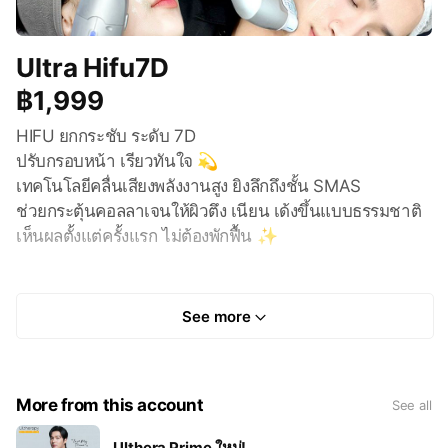
Ultra Hifu7D
฿1,999
HIFU ยกกระชับ ระดับ 7D
ปรับกรอบหน้า เรียวทันใจ 💫
เทคโนโลยีคลื่นเสียงพลังงานสูง ยิงลึกถึงชั้น SMAS
ช่วยกระตุ้นคอลลาเจนให้ผิวตึง เนียน เด้งขึ้นแบบธรรมชาติ
เห็นผลตั้งแต่ครั้งแรก ไม่ต้องพักฟื้น ✨
2,500 / 100 Shot
ยิงพลังงานเน้นๆ
See more
เลือกเฉพาะบริเวณ
✅แก้ม
✅กรอบหน้า
More from this account
See all
✅ เหนียง ลำคอ
Ulthera Prime ใหม่!