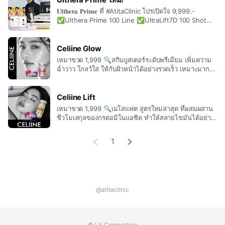
3,999 / ไม่จำกัด
𝐔𝐥𝐭𝐡𝐞𝐫𝐚 𝐏𝐫𝐢𝐦𝐞 ที่ #AtitaClinic โปรเปิดใจ 9,999.-
ยิงพลังงานเน้นๆ
✅Ulthera Prime 100 Line ✅UltraLift7D 100 Shot
นวัตกรรมยกกระชับ ระดับพรีเมียมจากอเมริกา 🇺🇸 ด้วย
เลือกเฉพาะบริเวณ
เทคโนโลยี Micro-Focused Ultrasound with Real-
✅แก้ม
Time Visualization คลื่นอัลตราซาวด์พลังงานสูง พร้อม
Celiine Glow
✅กรอบหน้า
ระบบมองเห็นชั้นผิว แบบเรียลไทม์ ยิงพลังงานได้ แม่นยำ
เหมาขวด 1,999 🔍สกินบูสเตอร์ระดับพรีเมียม เพิ่มความ
ทุกชั้นผิว ตรงจุด ปลอดภัย และให้ผลลัพธ์ที่แตกต่าง!
✅เหนียง ลำคอ
ฉ่ำวาว โกลว์ใส ให้กับผิวหน้าได้อย่างรวดเร็ว เหมาะมากๆ
ไฮไลท์ของ 𝐔𝐥𝐭𝐡𝐞𝐫𝐚 𝐏𝐫𝐢𝐦𝐞 "เจ็บน้อยกว่า" ด้วย เทคนิค
สำหรับผู้ที่มีปัญหาผิวแห้งเสีย หยาบกร้าน - ช่วยกระตุ้น
𝘗𝘳𝘪𝘮𝘦 𝘛𝘳𝘢𝘯𝘴𝘥𝘶𝘤𝘦𝘳 กระจายพลังงานสม่ำเสมอ ✅ ยก
การสร้างคอลลาเจนในชั้นผิว - เติมความชุ่มชื้น - คืน
กระชับ ปรับรูปหน้าเรียว V-shape ✅ ลดความหย่อน
#HIFU #ยกหน้าไม่ง้อเข็ม #AtitaClinic
ความยืดหยุ่นให้ผิวจากภายใน - ทำให้ผิวดูเต่งตึง - ริ้วรอย
Celiine Lift
คล้อย ✅ ทั้งแก้ม เหนียง กรอบหน้า ✅ กระตุ้นคอลลาเจน
ลดเลือนลง - ปรับสีผิวให้กระจ่างใสมากยิ่งขึ้น
เหมาขวด 1,999 🔍เมโสแฟต สูตรใหม่ล่าสุด ที่ผสมผสาน
ใหม่ ผิวแน่น ฟู อ่อนเยาว์ ✅ เห็นผลชัดขึ้นเรื่อยๆใน 2-3
ชีวโมเลกุลของกรดอมิโนแอซิด ทำให้สลายไขมันได้อย่าง
เดือน ✅ อยู่ได้นานกว่า เหมาะสำหรับคนที่อยากได้
ปลอดภัย มีคาร์นิทีนที่สามารถเปลี่ยนมวลไขมัน ให้เป็น
ผลลัพธ์เหมือนยกหน้า แต่ไม่ต้องผ่าตัด ไม่ต้องพักฟื้น ✨
มวลกล้ามเนื้อทำให้ผิวหน้าแข็งแรงขึ้น มีส่วนประกอบขอ
1
งอาร์จีรินีนที่ช่วยยกกระชับผิว ทำให้ผิวหน้าไม่หย่อนคล้อย
และสารสกัดจากธรรมชาติหลายชนิด ที่ช่วยสลายไขมัน
ลดบวม ต้านการอักเสบ และยับยั้งการสะสมไขมันใหม่
สามารถใช้ได้ทั้งบริเวณใบหน้า และบริเวณร่างกาย ทำงาน
4 ขั้นตอน ✅ทำให้ไขมันแตกตัวและมีขนาดเล็กลง ✅ขับ
ไขมันออกจากร่างกายโดยขับออกทางปัสสาวะ ✅ยก
@atitaclinic
กระชับผิวด้วยอาร์จีรินีน ซึ่งมีประสิทธิภาพคล้ายคลึงกับโบ
ท็อก ✅ยับยั้งการกลับมาสะสมของไขมันใหม่ 🔍จุดเด่น
ไม่ปวด ไม่บวม ไม่แสบผิว สลายไขมันได้มากกว่าเดิม
© LY Corporation