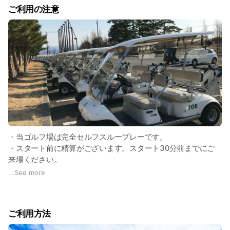
ご利用の注意
ていますが、戦略度はきわめて高いものがあります。ウォータ
ーハザードやバンカーが要所に配されていて、リゾート気分で
はスコアがまとまりません。第１打のポイントを十分に把握し
て攻めていかないと、容易にグリーンが捉えられないかも！フ
ェアウェイのアンジュレーションにも心憎い配慮がほどこされ
ています。
なかなかスコアの出にくいコースですが、是非チャレンジして
下さい。
・当ゴルフ場は完全セルフスループレーです。
・スタート前に精算がございます。スタート30分前までにご
来場ください。
・クラブハウス正面はCLOSEしております。受付はマスター
...
See more
室にお越しください。
・バッグの積み下ろし、クラブ拭きはお客様自身でお願いいた
します。
ご利用方法
・レストラン・お風呂は営業しておりません。（シャワーも不
可）