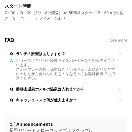
・ハーフ休憩はござませんが、混雑時にはお待ちいただく場合
スタート時間
がございます。
7：30～10：00（7分・8分間隔） ※1.5R最終スタート13：30 ※その他
・プレー終了後はカートで駐車場までご移動いただき、忘れ物
アーリーバード・アフタヌーンあり
のないようお帰りください。
FAQ
See more
Q
ランチの販売はありますか？
A
ショップにてパンや冷凍ライスバーガーなどの販売がござ
います。
スループレーの為、休憩はございません。おにぎりなどプ
レーしながら食べられるものをなるべくお客様自身でご用
意ください。
Q
磐梯山温泉ホテルの温泉は入れますか？
Q
キャッシュレスは何が使えますか？
N
Announcements
New
o
星野リゾートメローウッドゴルフクラブは