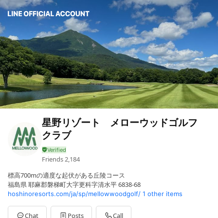
星野リゾート メローウッドゴルフ
クラブ
Friends
2,184
標高700mの適度な起伏がある丘陵コース
福島県 耶麻郡磐梯町大字更科字清水平 6838-68
hoshinoresorts.com/ja/sp/mellowwoodgolf/
1 other items
Chat
Posts
Call