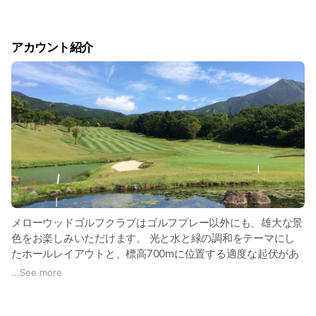
アカウント紹介
メローウッドゴルフクラブはゴルフプレー以外にも、雄大な景
色をお楽しみいただけます。 光と水と緑の調和をテーマにし
たホールレイアウトと、標高700mに位置する適度な起伏があ
る丘陵コースです。
...
See more
磐梯山や猪苗代湖を望む広大な美しい自然の中、リーズナブル
で気軽に、本格的なゴルフをお楽しみください。
コース内は白樺の樹林や渓流を思わせるクリークが彩りを添え