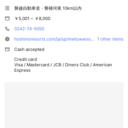
磐越自動車道・磐梯河東 10km以内
￥5,001 ~ ￥8,000
0242-74-5050
hoshinoresorts.com/ja/sp/mellowwoodgolf/
1 other items
Cash accepted
Credit card
Visa / Mastercard / JCB / Diners Club / American
Express