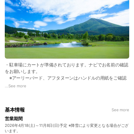
・ランチはお客様自身でご用意ください。
・コース売店の自動販売機は小銭をご用意ください。
・ボールマーク修復やディボットへの目土のご協力をお願いい
たします。
・スロープレーのお客様にはスタッフよりお声がけさせていた
だく場合がございます。
・駐車場にカートが準備されております。ナビでお名前の確認
をお願いします。
※アーリーバード、アフタヌーンはハンドルの用紙をご確認
ください。
...
See more
・指定のカートにお客様自身でバッグを積み、メンバーが揃っ
てからマスター室にお越しください。
・前精算です。署名台でご記入後マスター室で受付してくださ
基本情報
See more
い。
※サイン不要♪楽天チェックインがご利用できます！
営業期間
・ハーフ2時間10分、18Hスループレーでゴルフをお楽しみく
2026年4月18(土)～11月8日(日)予定 ※降雪により変更となる場合がござ
ださい。
います。