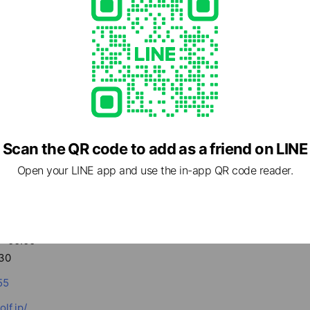
Scan the QR code to add as a friend on LINE
Open your LINE app and use the in-app QR code reader.
- 00:00
30
55
lf.jp/