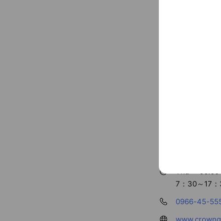
Basic info
Thu
00:00 
7：30～17：
0966-45-55
www.crowngo