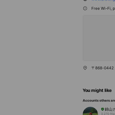
Free Wi-Fi, 
〒868-044
You might like
Accounts others ar
錦山
3,270 fri