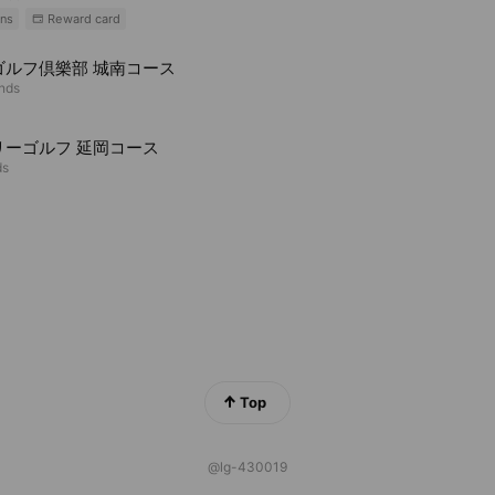
ns
Reward card
ゴルフ倶樂部 城南コース
ends
リーゴルフ 延岡コース
ds
Top
@lg-430019