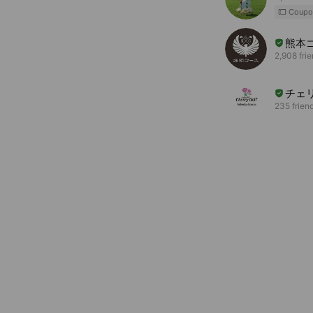
Coupo
熊本
2,908 fri
チェ
235 frien