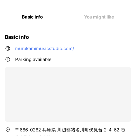
Basic info
You might like
Basic info
murakamimusicstudio.com/
Parking available
〒666-0262 兵庫県 川辺郡猪名川町伏見台 2-4-62