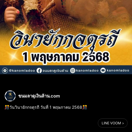
ขนมลาดูเงินล้าน.com
🎊วันวินายักกจตุรถี วันที่ 1 พฤษภาคม 2568🎊
🙏 ขอองค์พ่อทรงประทานพร💵
LINE VOOM
วันพิเศษสำหรับพระคเณศในแต่ละเดือน 🕉 นั่นคือ "จตุรถี" ใน 1 เดือน
มี 2 ครั้ง ซึ่งแบ่งเป็น